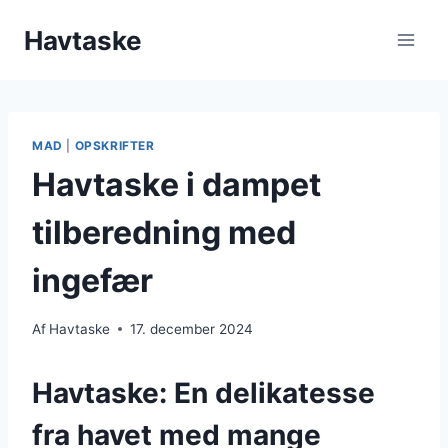
Fortsæt
Havtaske
til
indhold
MAD
|
OPSKRIFTER
Havtaske i dampet
tilberedning med
ingefær
Af
Havtaske
17. december 2024
Havtaske: En delikatesse
fra havet med mange