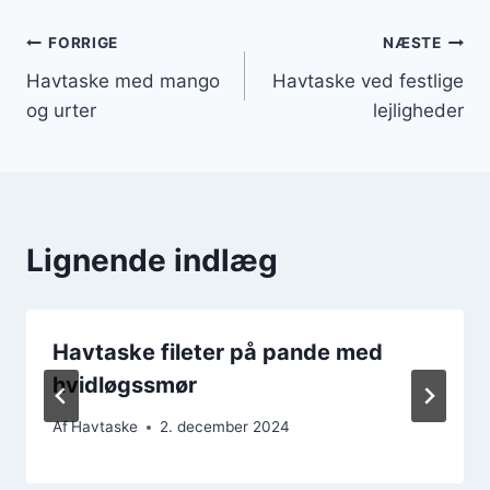
Indlægsnavigation
FORRIGE
NÆSTE
Havtaske med mango
Havtaske ved festlige
og urter
lejligheder
Lignende indlæg
Havtaske fileter på pande med
hvidløgssmør
Af
Havtaske
2. december 2024