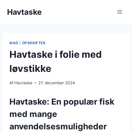
Fortsæt
Havtaske
til
indhold
MAD
|
OPSKRIFTER
Havtaske i folie med
løvstikke
Af
Havtaske
27. december 2024
Havtaske: En populær fisk
med mange
anvendelsesmuligheder