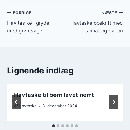
Indlægsnavigation
FORRIGE
NÆSTE
Hav tas ke i gryde
Havtaske opskrift med
med grøntsager
spinat og bacon
Lignende indlæg
Havtaske til børn lavet nemt
Af
Havtaske
3. december 2024