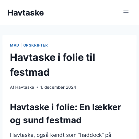
Fortsæt
Havtaske
til
indhold
MAD
|
OPSKRIFTER
Havtaske i folie til
festmad
Af
Havtaske
1. december 2024
Havtaske i folie: En lækker
og sund festmad
Havtaske, også kendt som “haddock” på