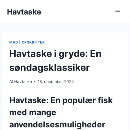
Fortsæt
Havtaske
til
indhold
MAD
|
OPSKRIFTER
Havtaske i gryde: En
søndagsklassiker
Af
Havtaske
18. december 2024
Havtaske: En populær fisk
med mange
anvendelsesmuligheder