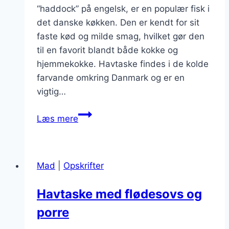
“haddock” på engelsk, er en populær fisk i
det danske køkken. Den er kendt for sit
faste kød og milde smag, hvilket gør den
til en favorit blandt både kokke og
hjemmekokke. Havtaske findes i de kolde
farvande omkring Danmark og er en
vigtig…
Havtaske
Læs mere
og
rodfrugter
i
Mad
|
Opskrifter
gryde
Havtaske med flødesovs og
porre