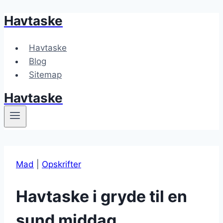
Havtaske
Fortsæt
til
indhold
Havtaske
Blog
Sitemap
Havtaske
Mad
|
Opskrifter
Havtaske i gryde til en
sund middag