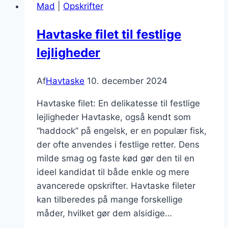
Mad
|
Opskrifter
tomat
og
Havtaske filet til festlige
basilikum
lejligheder
Af
Havtaske
10. december 2024
Havtaske filet: En delikatesse til festlige
lejligheder Havtaske, også kendt som
“haddock” på engelsk, er en populær fisk,
der ofte anvendes i festlige retter. Dens
milde smag og faste kød gør den til en
ideel kandidat til både enkle og mere
avancerede opskrifter. Havtaske fileter
kan tilberedes på mange forskellige
måder, hvilket gør dem alsidige…