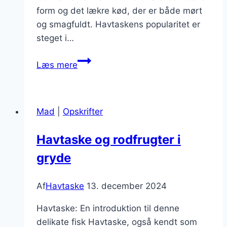
form og det lækre kød, der er både mørt
og smagfuldt. Havtaskens popularitet er
steget i…
Havtaske
Læs mere
fileter
i
beurre
Mad
|
Opskrifter
blanc
Havtaske og rodfrugter i
gryde
Af
Havtaske
13. december 2024
Havtaske: En introduktion til denne
delikate fisk Havtaske, også kendt som