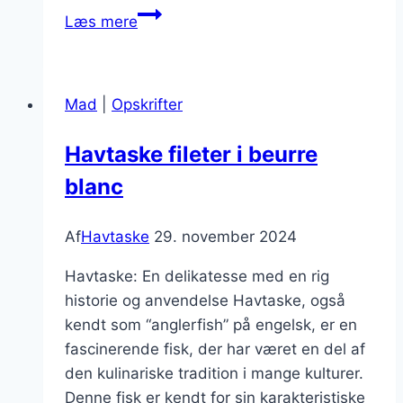
Havtaske
Læs mere
filet
til
festlige
Mad
|
Opskrifter
lejligheder
Havtaske fileter i beurre
blanc
Af
Havtaske
29. november 2024
Havtaske: En delikatesse med en rig
historie og anvendelse Havtaske, også
kendt som “anglerfish” på engelsk, er en
fascinerende fisk, der har været en del af
den kulinariske tradition i mange kulturer.
Denne fisk er kendt for sin karakteristiske