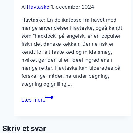
Af
Havtaske
1. december 2024
Havtaske: En delikatesse fra havet med
mange anvendelser Havtaske, også kendt
som “haddock” på engelsk, er en populær
fisk i det danske køkken. Denne fisk er
kendt for sit faste kød og milde smag,
hvilket gør den til en ideel ingrediens i
mange retter. Havtaske kan tilberedes på
forskellige måder, herunder bagning,
stegning og grilling,…
Havtaske
Læs mere
med
flødesovs
og
Skriv et svar
porre