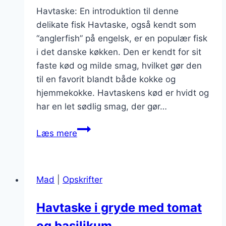
Havtaske: En introduktion til denne
delikate fisk Havtaske, også kendt som
“anglerfish” på engelsk, er en populær fisk
i det danske køkken. Den er kendt for sit
faste kød og milde smag, hvilket gør den
til en favorit blandt både kokke og
hjemmekokke. Havtaskens kød er hvidt og
har en let sødlig smag, der gør…
Havtaske
Læs mere
opbagt
med
sød
Mad
|
Opskrifter
kartoffel
Havtaske i gryde med tomat
og basilikum