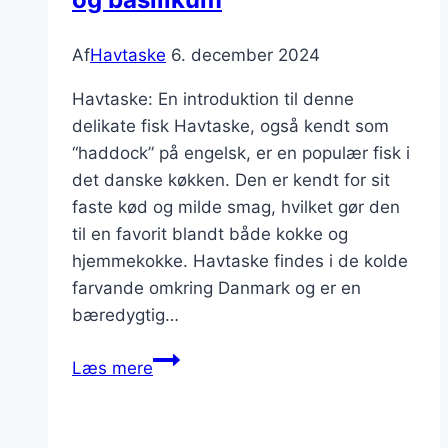
Af
Havtaske
6. december 2024
Havtaske: En introduktion til denne
delikate fisk Havtaske, også kendt som
“haddock” på engelsk, er en populær fisk i
det danske køkken. Den er kendt for sit
faste kød og milde smag, hvilket gør den
til en favorit blandt både kokke og
hjemmekokke. Havtaske findes i de kolde
farvande omkring Danmark og er en
bæredygtig…
Havtaske
Læs mere
i
gryde
med