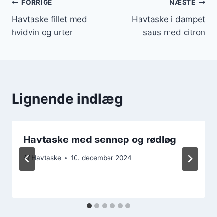
Indlægsnavigation
FORRIGE
NÆSTE
Havtaske fillet med
Havtaske i dampet
hvidvin og urter
saus med citron
Lignende indlæg
Havtaske med sennep og rødløg
Af
Havtaske
10. december 2024