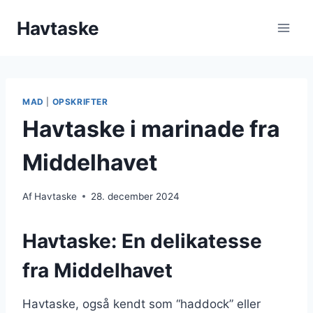
Fortsæt
Havtaske
til
indhold
MAD
|
OPSKRIFTER
Havtaske i marinade fra
Middelhavet
Af
Havtaske
28. december 2024
Havtaske: En delikatesse
fra Middelhavet
Havtaske, også kendt som “haddock” eller