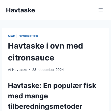
Fortsæt
Havtaske
til
indhold
MAD
|
OPSKRIFTER
Havtaske i ovn med
citronsauce
Af
Havtaske
23. december 2024
Havtaske: En populær fisk
med mange
tilberedningsmetoder