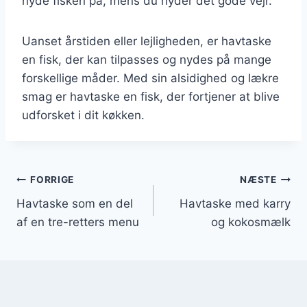
nyde fisken på, mens du nyder det gode vejr.
Uanset årstiden eller lejligheden, er havtaske
en fisk, der kan tilpasses og nydes på mange
forskellige måder. Med sin alsidighed og lækre
smag er havtaske en fisk, der fortjener at blive
udforsket i dit køkken.
Indlægsnavigation
FORRIGE
NÆSTE
Havtaske som en del
Havtaske med karry
af en tre-retters menu
og kokosmælk