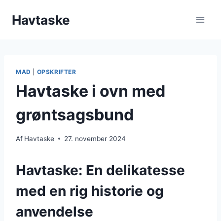
Fortsæt
Havtaske
til
indhold
MAD
|
OPSKRIFTER
Havtaske i ovn med
grøntsagsbund
Af
Havtaske
27. november 2024
Havtaske: En delikatesse
med en rig historie og
anvendelse