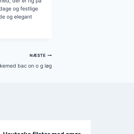
ed, der er rig på
dage og festlige
de og elegant
NÆSTE
 kemed bac on o g løg