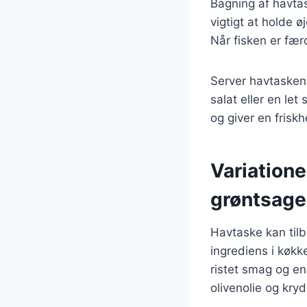
Bagning af havtas
vigtigt at holde ø
Når fisken er fær
Server havtasken 
salat eller en le
og giver en friskhe
Variationer
grøntsage
Havtaske kan tilb
ingrediens i køkk
ristet smag og en
olivenolie og kry