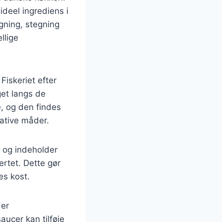
ideel ingrediens i
gning, stegning
llige
Fiskeriet efter
get langs de
e, og den findes
ative måder.
 og indeholder
ertet. Dette gør
es kost.
der
aucer kan tilføje