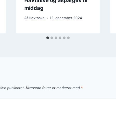
Havtaske og asparges til
middag
Af
Havtaske
12. december 2024
live publiceret.
Krævede felter er markeret med
*