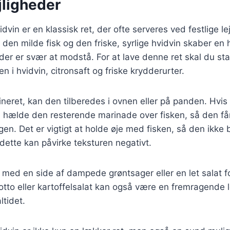
ejligheder
vin er en klassisk ret, der ofte serveres ved festlige lej
den milde fisk og den friske, syrlige hvidvin skaber en
er er svær at modstå. For at lave denne ret skal du st
 i hvidvin, citronsaft og friske krydderurter.
ineret, kan den tilberedes i ovnen eller på panden. Hvis
 hælde den resterende marinade over fisken, så den få
en. Det er vigtigt at holde øje med fisken, så den ikke b
 dette kan påvirke teksturen negativt.
med en side af dampede grøntsager eller en let salat f
sotto eller kartoffelsalat kan også være en fremragende 
åltidet.