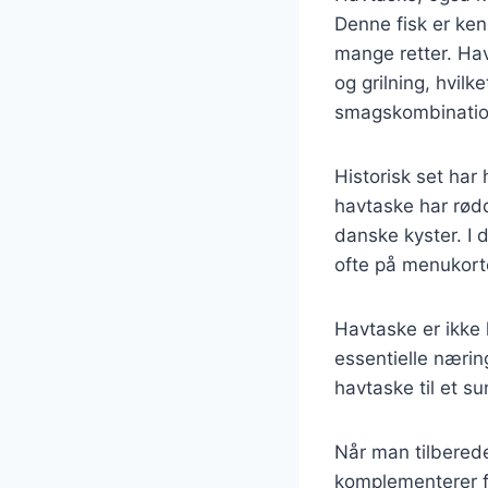
Denne fisk er kend
mange retter. Hav
og grilning, hvil
smagskombination
Historisk set har 
havtaske har rødd
danske kyster. I 
ofte på menukort
Havtaske er ikke
essentielle nærin
havtaske til et su
Når man tilberede
komplementerer fi