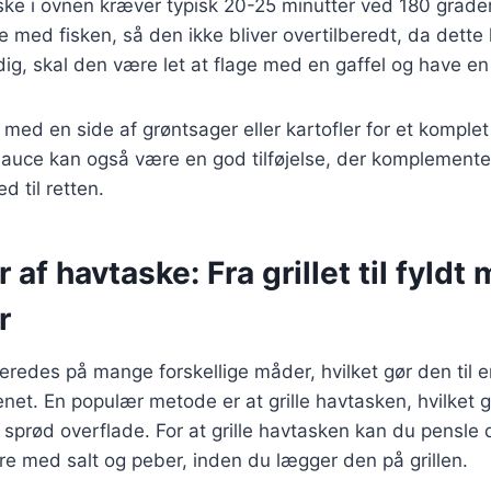
ke i ovnen kræver typisk 20-25 minutter ved 180 grader
je med fisken, så den ikke bliver overtilberedt, da dette
dig, skal den være let at flage med en gaffel og have en 
med en side af grøntsager eller kartofler for et komplet
t sauce kan også være en god tilføjelse, der komplement
d til retten.
 af havtaske: Fra grillet til fyldt
r
eredes på mange forskellige måder, hvilket gør den til e
enet. En populær metode er at grille havtasken, hvilket gi
 sprød overflade. For at grille havtasken kan du pensl
dre med salt og peber, inden du lægger den på grillen.