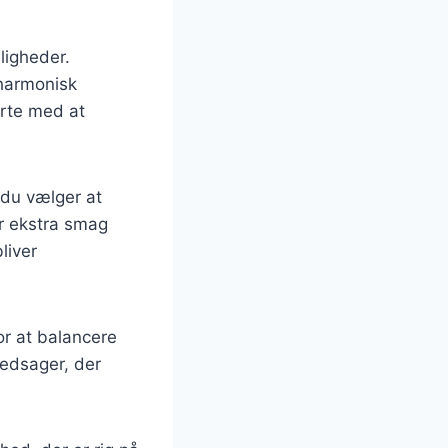
ligheder.
 harmonisk
arte med at
 du vælger at
r ekstra smag
liver
or at balancere
ledsager, der