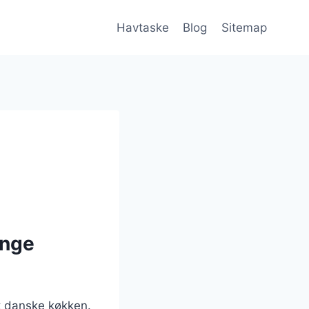
Havtaske
Blog
Sitemap
ange
t danske køkken.