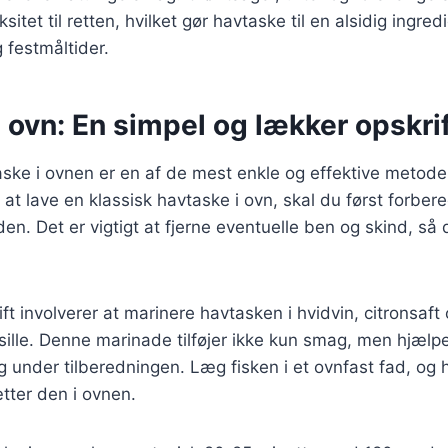
tet til retten, hvilket gør havtaske til en alsidig ingred
 festmåltider.
 ovn: En simpel og lækker opskri
aske i ovnen er en af de mest enkle og effektive metode
 at lave en klassisk havtaske i ovn, skal du først forber
den. Det er vigtigt at fjerne eventuelle ben og skind, så
t involverer at marinere havtasken i hvidvin, citronsaft 
rsille. Denne marinade tilføjer ikke kun smag, men hjæl
ig under tilberedningen. Læg fisken i et ovnfast fad, o
tter den i ovnen.