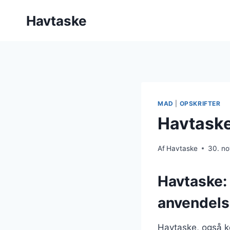
Fortsæt
Havtaske
til
indhold
MAD
|
OPSKRIFTER
Havtaske
Af
Havtaske
30. n
Havtaske:
anvendels
Havtaske, også k