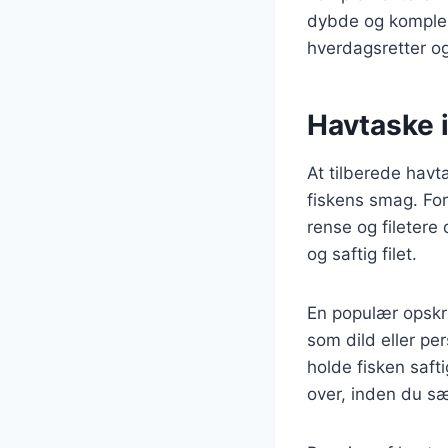
dybde og kompleksi
hverdagsretter og
Havtaske i
At tilberede havt
fiskens smag. For
rense og filetere 
og saftig filet.
En populær opskrif
som dild eller pe
holde fisken saft
over, inden du sæ