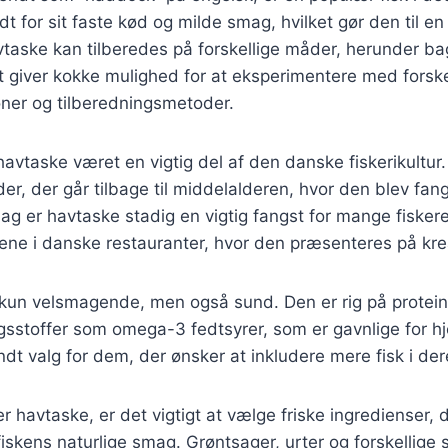
t for sit faste kød og milde smag, hvilket gør den til en 
taske kan tilberedes på forskellige måder, herunder ba
ket giver kokke mulighed for at eksperimentere med forske
er og tilberedningsmetoder.
havtaske været en vigtig del af den danske fiskerikultur. 
er, der går tilbage til middelalderen, hvor den blev fan
dag er havtaske stadig en vigtig fangst for mange fisker
ene i danske restauranter, hvor den præsenteres på kre
 kun velsmagende, men også sund. Den er rig på protein
gsstoffer som omega-3 fedtsyrer, som er gavnlige for hj
ndt valg for dem, der ønsker at inkludere mere fisk i der
r havtaske, er det vigtigt at vælge friske ingredienser, 
skens naturlige smag. Grøntsager, urter og forskellige s