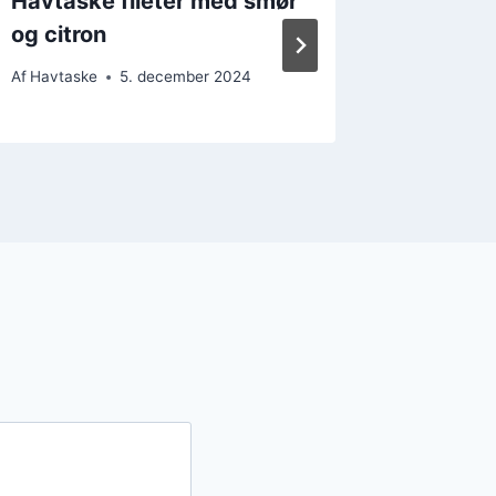
Havtaske fileter med smør
Havtask
og citron
urter
Af
Havtaske
5. december 2024
Af
Havtask