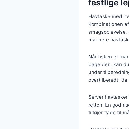
festlige l
Havtaske med hvid
Kombinationen af 
smagsoplevelse, d
marinere havtasken
Når fisken er mar
bage den, kan du
under tilberedning
overtilberedt, da
Server havtasken 
retten. En god ri
tilføjer fylde til m