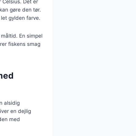
 Celsius. Det er
 kan gøre den tør.
let gylden farve.
 måltid. En simpel
erer fiskens smag
 med
n alsidig
ver en dejlig
e den med