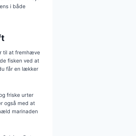
iens i både
ft
r til at fremhæve
ede fisken ved at
 du får en lækker
og friske urter
per også med at
g hæld marinaden