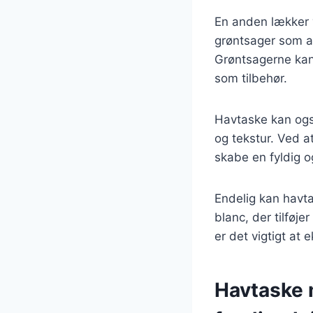
En anden lækker 
grøntsager som as
Grøntsagerne kan
som tilbehør.
Havtaske kan også
og tekstur. Ved a
skabe en fyldig og
Endelig kan havta
blanc, der tilføj
er det vigtigt at
Havtaske m