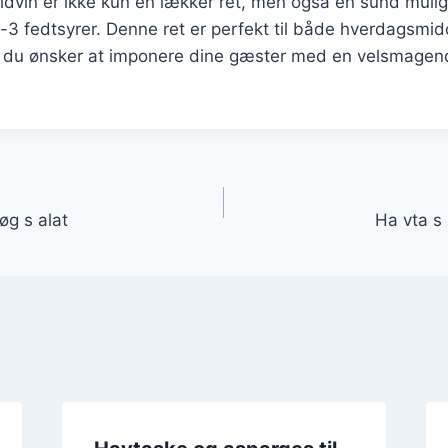
vin er ikke kun en lækker ret, men også en sund muligh
3 fedtsyrer. Denne ret er perfekt til både hverdagsmid
r du ønsker at imponere dine gæster med en velsmagen
gation
øg s alat
Ha vta s