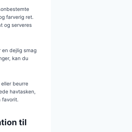
æsonbestemte
 farverig ret.
t og serveres
r en dejlig smag
nger, kan du
eller beurre
erede havtasken,
favorit.
ion til