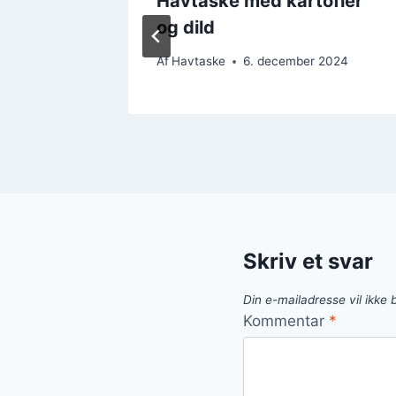
dyr for
Havtaske med kartofler
og dild
2024
Af
Havtaske
6. december 2024
Skriv et svar
Din e-mailadresse vil ikke b
Kommentar
*