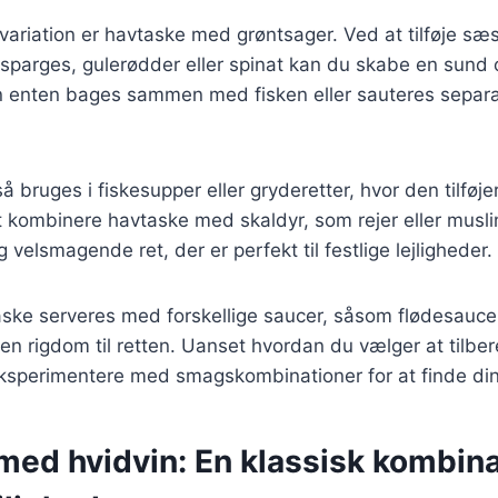
variation er havtaske med grøntsager. Ved at tilføje s
parges, gulerødder eller spinat kan du skabe en sund og
 enten bages sammen med fisken eller sauteres separa
 bruges i fiskesupper eller gryderetter, hvor den tilføje
t kombinere havtaske med skaldyr, som rejer eller musli
 velsmagende ret, der er perfekt til festlige lejligheder.
ske serveres med forskellige saucer, såsom flødesauce 
er en rigdom til retten. Uanset hvordan du vælger at tilb
 eksperimentere med smagskombinationer for at finde din 
ed hvidvin: En klassisk kombinat