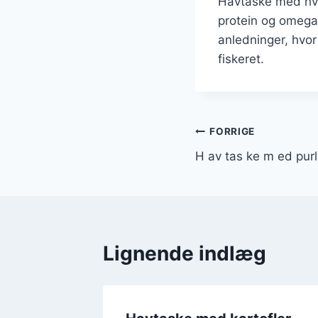
Havtaske med hvid
protein og omega-
anledninger, hvo
fiskeret.
Indlægsnavi
FORRIGE
H av tas ke m ed purl
Lignende indlæg