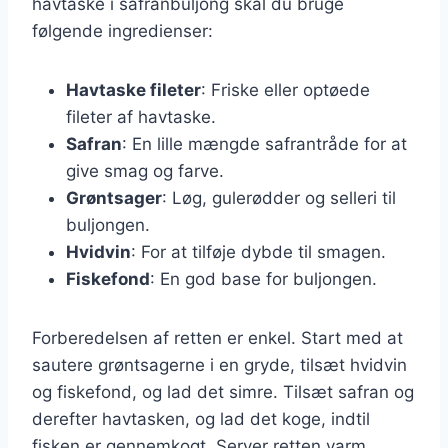
havtaske i safranbuljong skal du bruge
følgende ingredienser:
Havtaske fileter
: Friske eller optøede
fileter af havtaske.
Safran
: En lille mængde safrantråde for at
give smag og farve.
Grøntsager
: Løg, gulerødder og selleri til
buljongen.
Hvidvin
: For at tilføje dybde til smagen.
Fiskefond
: En god base for buljongen.
Forberedelsen af retten er enkel. Start med at
sautere grøntsagerne i en gryde, tilsæt hvidvin
og fiskefond, og lad det simre. Tilsæt safran og
derefter havtasken, og lad det koge, indtil
fisken er gennemkogt. Server retten varm,