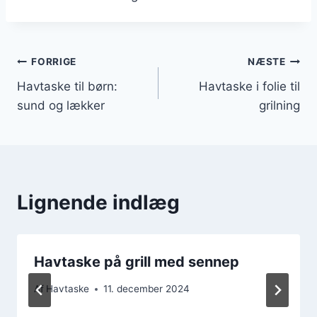
Indlægsnavigation
FORRIGE
NÆSTE
Havtaske til børn:
Havtaske i folie til
sund og lækker
grilning
Lignende indlæg
Havtaske på grill med sennep
Af
Havtaske
11. december 2024