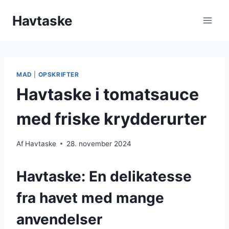
Fortsæt
Havtaske
til
indhold
MAD
|
OPSKRIFTER
Havtaske i tomatsauce
med friske krydderurter
Af
Havtaske
28. november 2024
Havtaske: En delikatesse
fra havet med mange
anvendelser