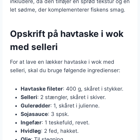
inkludere, da den tilføjer en sprød tekstur og en
let sødme, der komplementerer fiskens smag.
Opskrift på havtaske i wok
med selleri
For at lave en lækker havtaske i wok med
selleri, skal du bruge følgende ingredienser:
Havtaske fileter
: 400 g, skåret i stykker.
Selleri
: 2 stængler, skåret i skiver.
Gulerødder
: 1, skåret i julienne.
Sojasauce
: 3 spsk.
Ingefær
: 1 teskefuld, revet.
Hvidløg
: 2 fed, hakket.
Olie
: Til stegning.