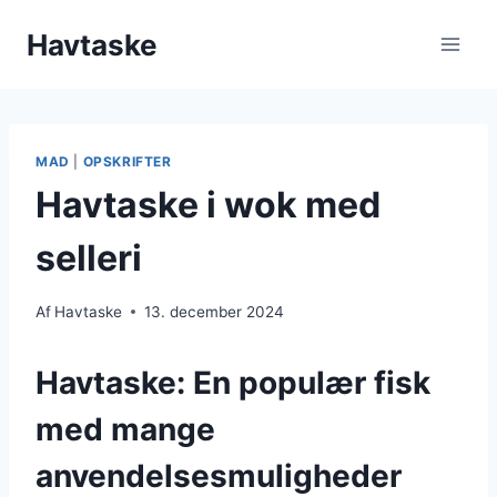
Fortsæt
Havtaske
til
indhold
MAD
|
OPSKRIFTER
Havtaske i wok med
selleri
Af
Havtaske
13. december 2024
Havtaske: En populær fisk
med mange
anvendelsesmuligheder