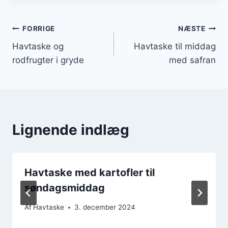
Indlægsnavigation
FORRIGE
NÆSTE
Havtaske og
Havtaske til middag
rodfrugter i gryde
med safran
Lignende indlæg
Havtaske med kartofler til
søndagsmiddag
Af
Havtaske
3. december 2024