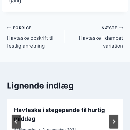
gang.
Indlægsnavigation
FORRIGE
NÆSTE
Havtaske opskrift til
Havtaske i dampet
festlig anretning
variation
Lignende indlæg
Havtaske i stegepande til hurtig
middag
Af
Havtaske
2. december 2024