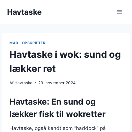
Fortsæt
Havtaske
til
indhold
MAD
|
OPSKRIFTER
Havtaske i wok: sund og
lækker ret
Af
Havtaske
29. november 2024
Havtaske: En sund og
lækker fisk til wokretter
Havtaske, også kendt som “haddock” på