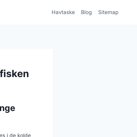
Havtaske
Blog
Sitemap
 fisken
ange
es i de kolde