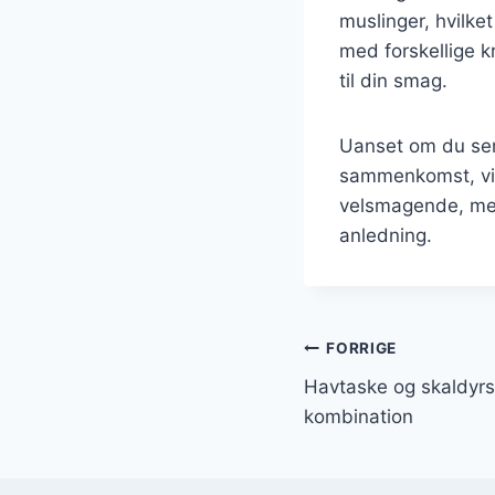
muslinger, hvilke
med forskellige k
til din smag.
Uanset om du ser
sammenkomst, vil 
velsmagende, men 
anledning.
Indlægsnavi
FORRIGE
Havtaske og skaldyrs
kombination