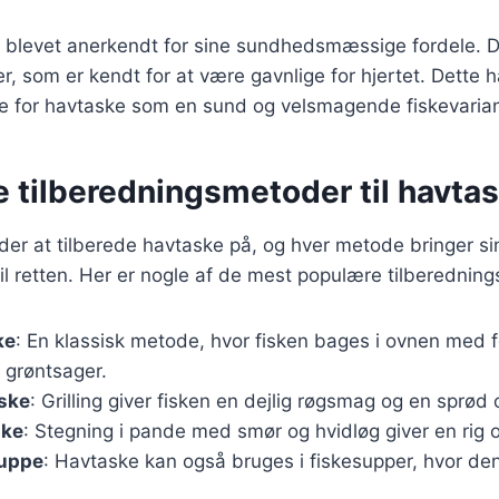
 blevet anerkendt for sine sundhedsmæssige fordele. De
 som er kendt for at være gavnlige for hjertet. Dette har
se for havtaske som en sund og velsmagende fiskevaria
e tilberedningsmetoder til havta
er at tilberede havtaske på, og hver metode bringer si
il retten. Her er nogle af de mest populære tilberednin
ke
: En klassisk metode, hvor fisken bages i ovnen med f
 grøntsager.
aske
: Grilling giver fisken en dejlig røgsmag og en sprød 
ske
: Stegning i pande med smør og hvidløg giver en rig
suppe
: Havtaske kan også bruges i fiskesupper, hvor den