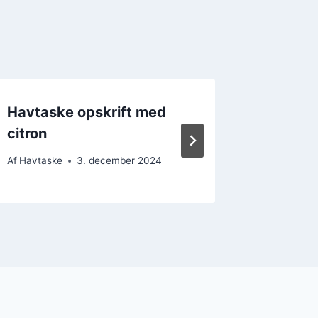
Havtaske opskrift med
Havtas
citron
persille
Af
Havtaske
3. december 2024
Af
Havtask