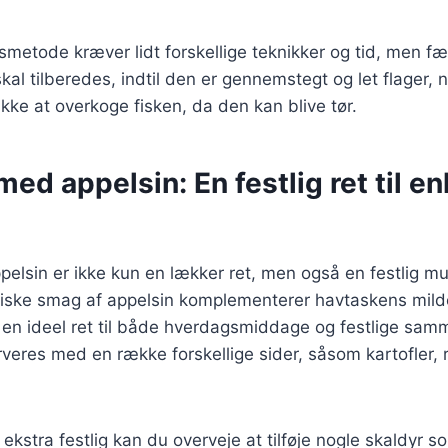
smetode kræver lidt forskellige teknikker og tid, men fæ
kal tilberedes, indtil den er gennemstegt og let flager, 
 ikke at overkoge fisken, da den kan blive tør.
ed appelsin: En festlig ret til e
lsin er ikke kun en lækker ret, men også en festlig mul
friske smag af appelsin komplementerer havtaskens mild
il en ideel ret til både hverdagsmiddage og festlige sa
veres med en række forskellige sider, såsom kartofler, ris
 ekstra festlig kan du overveje at tilføje nogle skaldyr so