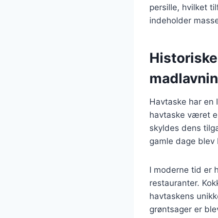
persille, hvilket
indeholder masser
Historisk
madlavni
Havtaske har en l
havtaske været en
skyldes dens tilg
gamle dage blev h
I moderne tid er 
restauranter. Kok
havtaskens unikk
grøntsager er bl