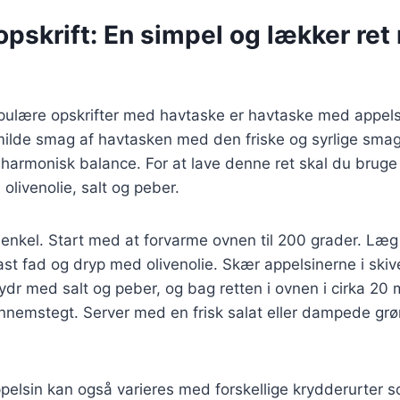
pskrift: En simpel og lækker re
pulære opskrifter med havtaske er havtaske med appels
ilde smag af havtasken med den friske og syrlige smag 
 harmonisk balance. For at lave denne ret skal du bruge
, olivenolie, salt og peber.
 enkel. Start med at forvarme ovnen til 200 grader. Læ
nfast fad og dryp med olivenolie. Skær appelsinerne i sk
ydr med salt og peber, og bag retten i ovnen i cirka 20 mi
gennemstegt. Server med en frisk salat eller dampede grø
lsin kan også varieres med forskellige krydderurter so