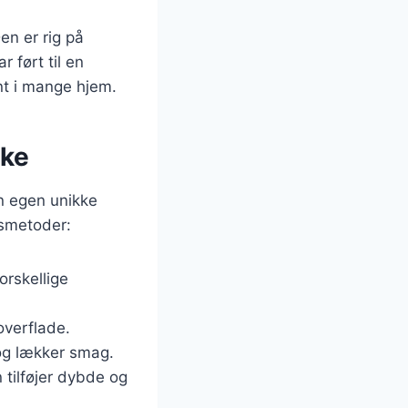
n er rig på
 ført til en
nt i mange hjem.
ske
n egen unikke
gsmetoder:
orskellige
overflade.
 og lækker smag.
 tilføjer dybde og