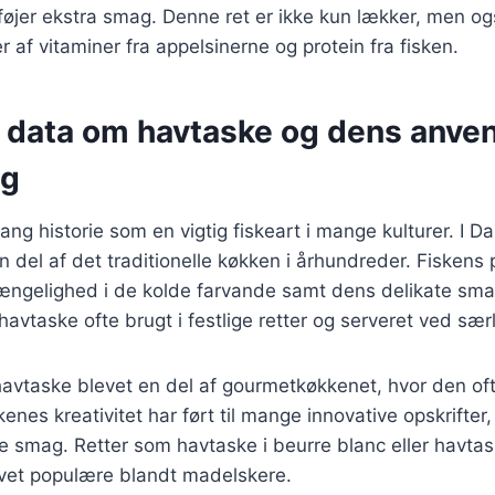
 tilføjer ekstra smag. Denne ret er ikke kun lækker, men 
 af vitaminer fra appelsinerne og protein fra fisken.
e data om havtaske og dens anven
ng
ang historie som en vigtig fiskeart i mange kulturer. I 
 del af det traditionelle køkken i århundreder. Fiskens 
ængelighed i de kolde farvande samt dens delikate smag
avtaske ofte brugt i festlige retter og serveret ved særli
havtaske blevet en del af gourmetkøkkenet, hvor den oft
kenes kreativitet har ført til mange innovative opskrifte
e smag. Retter som havtaske i beurre blanc eller havt
evet populære blandt madelskere.