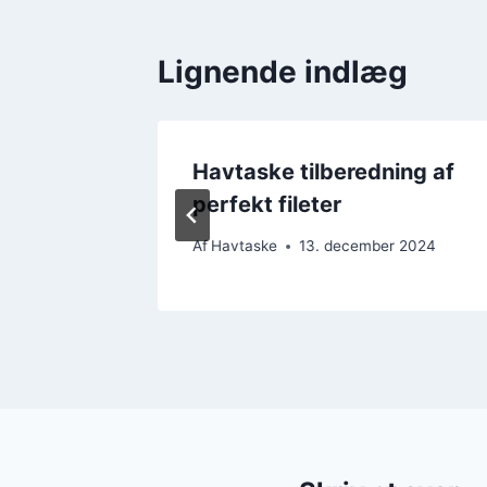
Lignende indlæg
d
Havtaske tilberedning af
perfekt fileter
 2024
Af
Havtaske
13. december 2024