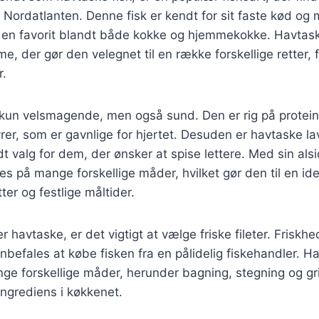
Nordatlanten. Denne fisk er kendt for sit faste kød og
il en favorit blandt både kokke og hjemmekokke. Havtas
e, der gør den velegnet til en række forskellige retter, fra
r.
 kun velsmagende, men også sund. Den er rig på protein
rer, som er gavnlige for hjertet. Desuden er havtaske lav 
ndt valg for dem, der ønsker at spise lettere. Med sin al
es på mange forskellige måder, hvilket gør den til en ide
er og festlige måltider.
r havtaske, er det vigtigt at vælge friske fileter. Frisk
befales at købe fisken fra en pålidelig fiskehandler. H
ge forskellige måder, herunder bagning, stegning og grill
 ingrediens i køkkenet.