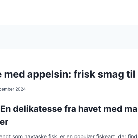
med appelsin: frisk smag til
ecember 2024
 En delikatesse fra havet med m
er
ndt som havtaske fisk, er en populær fiskeart, der find