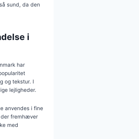
også sund, da den
delse i
Danmark har
popularitet
 og tekstur. I
ge lejligheder.
e anvendes i fine
r, der fremhæver
aske med