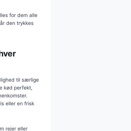
lles for dem alle
når den trykkes
nhver
ighed til særlige
e kød perfekt,
mmenkomster.
 eller en frisk
m rejer eller