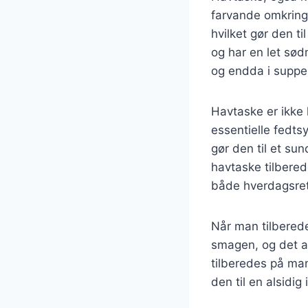
farvande omkring 
hvilket gør den t
og har en let sødm
og endda i suppe
Havtaske er ikke
essentielle fedtsy
gør den til et su
havtaske tilbered
både hverdagsrett
Når man tilberede
smagen, og det an
tilberedes på man
den til en alsidig