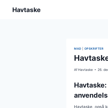
Fortsæt
Havtaske
til
indhold
MAD
|
OPSKRIFTER
Havtaske 
Af
Havtaske
26. d
Havtaske:
anvendels
Havtaske, også ke