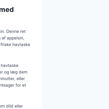
t med
in. Denne ret
af appelsin,
 friske havtaske
g havtaske
iver og læg dem
nutter, eller
ntsager for et
m dild eller