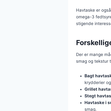
Havtaske er også
omega-3 fedtsyrer,
stigende interes
Forskellig
Der er mange måd
smag og tekstur t
Bagt havtas
krydderier og
Grillet havt
Stegt havta
Havtaske i 
smag.