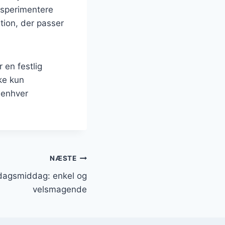
eksperimentere
tion, der passer
 en festlig
ke kun
 enhver
NÆSTE
ndagsmiddag: enkel og
velsmagende