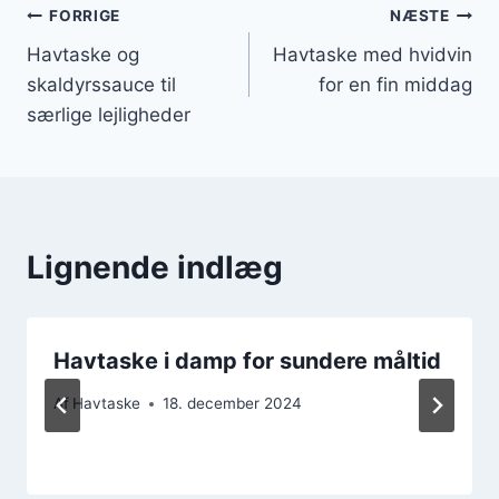
Indlægsnavigation
FORRIGE
NÆSTE
Havtaske og
Havtaske med hvidvin
skaldyrssauce til
for en fin middag
særlige lejligheder
Lignende indlæg
Havtaske i damp for sundere måltid
Af
Havtaske
18. december 2024