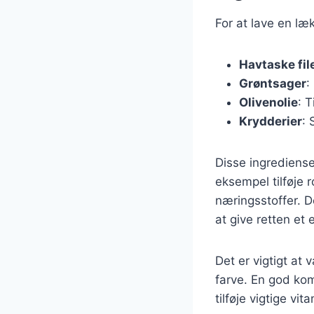
For at lave en læ
Havtaske fil
Grøntsager
:
Olivenolie
: 
Krydderier
: 
Disse ingrediense
eksempel tilføje 
næringsstoffer. De
at give retten et e
Det er vigtigt at
farve. En god kom
tilføje vigtige vi