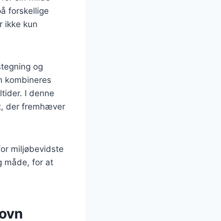
 forskellige
r ikke kun
 stegning og
kan kombineres
tider. I denne
et, der fremhæver
for miljøbevidste
g måde, for at
 ovn