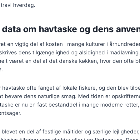
 travl hverdag.
e data om havtaske og dens anve
t en vigtig del af kosten i mange kulturer i århundreder
ilskrives dens tilgængelighed og alsidighed i madlavning
nelt været en del af det danske køkken, hvor den ofte 
e.
 havtaske ofte fanget af lokale fiskere, og den blev tilb
t bevare dens naturlige smag. Med tiden er opskriftern
vtaske er nu en fast bestanddel i mange moderne retter
øntsager.
blevet en del af festlige måltider og særlige lejligheder
lusive tilbehør som skaldyr eller i en flødesauce. Dens