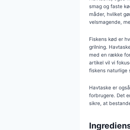
smag og faste kød
måder, hvilket gør
velsmagende, men 
Fiskens kød er hvi
grilning. Havtask
med en række fors
artikel vil vi fo
fiskens naturlige
Havtaske er også 
forbrugere. Det e
sikre, at bestand
Ingrediens