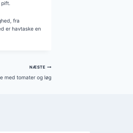
pift.
ghed, fra
ed er havtaske en
NÆSTE
de med tomater og løg