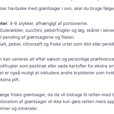
kker havtaske med grøntsager i ovn, skal du bruge følge
eter
: 4-6 stykker, afhængigt af portionerne.
 Gulerødder, zucchini, peberfrugter og løg, skåret i skiver
Til pensling af grøntsagerne og fisken.
Salt, peber, citronsaft og friske urter som dild eller persil
r kan varieres alt efter sæson og personlige præference
rodfrugter som pastinak eller søde kartofler for ekstra 
t er også muligt at inkludere andre krydderier som hvidlø
kstra pift.
 vælge friske grøntsager, da de vil bidrage til retten me
bination af grøntsager vil ikke kun gøre retten mere app
taminer og mineraler.