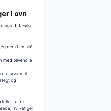
er i ovn
 meget tid. Følg
læg dem i en skål.
m med olivenolie
i en forvarmet
mstegt og
tofler for et
rede, hvilket gør