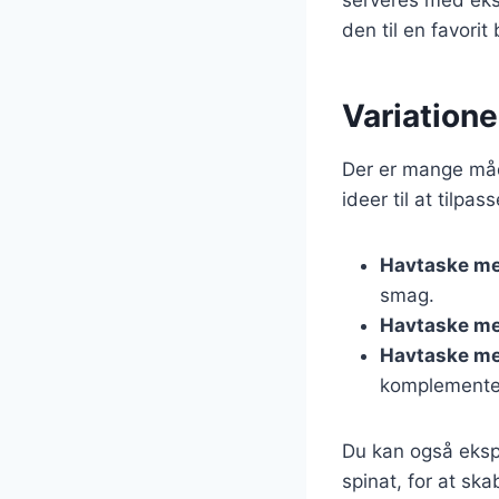
den til en favori
Variatione
Der er mange måde
ideer til at tilpas
Havtaske me
smag.
Havtaske me
Havtaske m
komplementer
Du kan også ekspe
spinat, for at sk