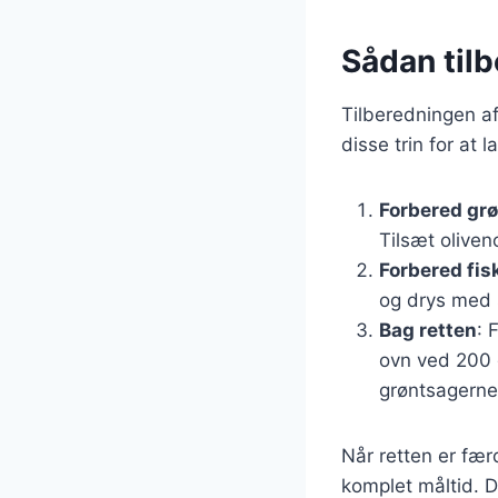
Sådan til
Tilberedningen af
disse trin for at 
Forbered gr
Tilsæt oliven
Forbered fis
og drys med s
Bag retten
: 
ovn ved 200 g
grøntsagerne
Når retten er færd
komplet måltid. D