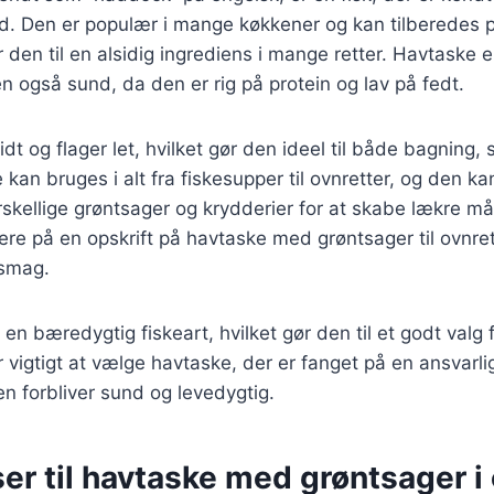
. Den er populær i mange køkkener og kan tilberedes på
 den til en alsidig ingrediens i mange retter. Havtaske e
også sund, da den er rig på protein og lav på fedt.
dt og flager let, hvilket gør den ideel til både bagning,
e kan bruges i alt fra fiskesupper til ovnretter, og den 
kellige grøntsager og krydderier for at skabe lækre mål
kusere på en opskrift på havtaske med grøntsager til ovnr
 smag.
en bæredygtig fiskeart, hvilket gør den til et godt valg 
r vigtigt at vælge havtaske, der er fanget på en ansvarli
en forbliver sund og levedygtig.
er til havtaske med grøntsager i