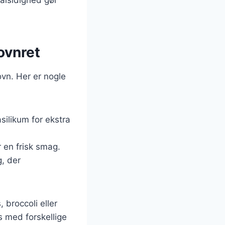
ovnret
vn. Her er nogle
asilikum for ekstra
r en frisk smag.
g, der
broccoli eller
s med forskellige