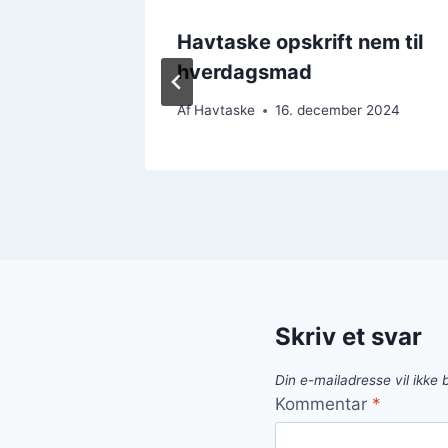
skøn
Havtaske opskrift nem til
hverdagsmad
r 2024
Af
Havtaske
16. december 2024
Skriv et svar
Din e-mailadresse vil ikke b
Kommentar
*