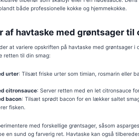
t blandt både professionelle kokke og hjemmekokke.
r af havtaske med grøntsager til 
r at variere opskriften på havtaske med grøntsager i o
se retten til din smag:
d urter
: Tilsæt friske urter som timian, rosmarin eller b
d citronsauce
: Server retten med en let citronsauce fo
ed bacon
: Tilsæt sprødt bacon for en lækker saltet sma
er fisken.
rimentere med forskellige grøntsager, såsom asparges, 
abe en sund og farverig ret. Havtaske kan også tilberede