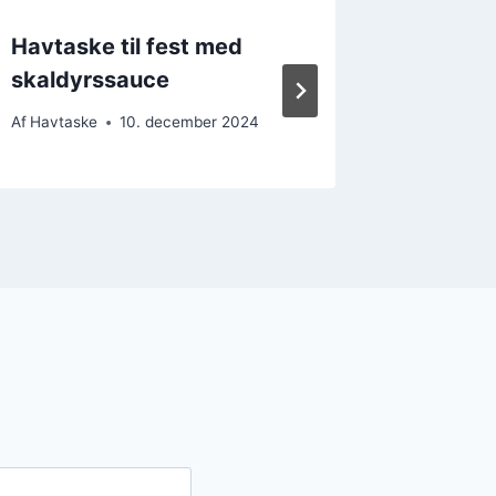
Havtaske til fest med
Havtask
skaldyrssauce
vinter
Af
Havtaske
10. december 2024
Af
Havtask