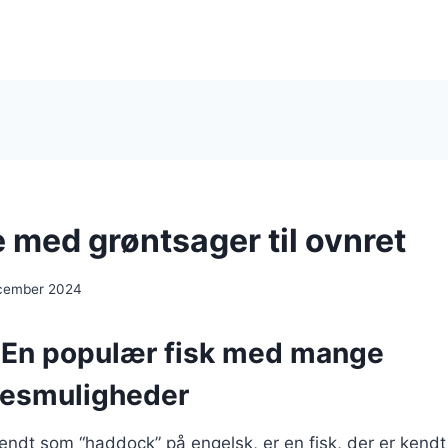
 med grøntsager til ovnret
ecember 2024
 En populær fisk med mange
sesmuligheder
ndt som “haddock” på engelsk, er en fisk, der er kendt 