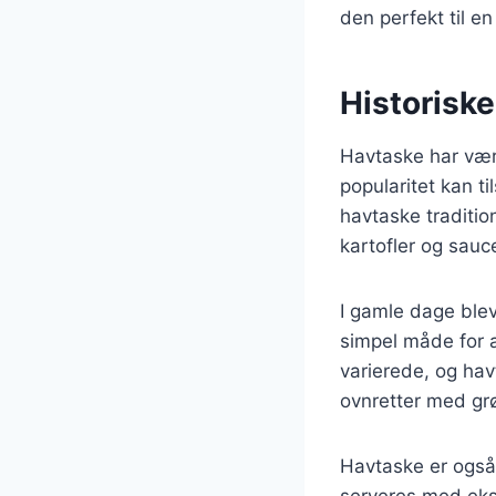
den perfekt til en
Historisk
Havtaske har være
popularitet kan t
havtaske traditio
kartofler og sauc
I gamle dage blev
simpel måde for a
varierede, og ha
ovnretter med gr
Havtaske er også 
serveres med eksk