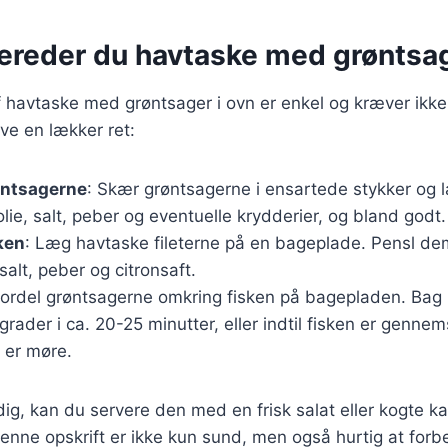
bereder du havtaske med grøntsag
 havtaske med grøntsager i ovn er enkel og kræver ikke
lave en lækker ret:
øntsagerne
: Skær grøntsagerne i ensartede stykker og 
olie, salt, peber og eventuelle krydderier, og bland godt.
ken
: Læg havtaske fileterne på en bageplade. Pensl de
alt, peber og citronsaft.
Fordel grøntsagerne omkring fisken på bagepladen. Bag 
rader i ca. 20-25 minutter, eller indtil fisken er genne
 er møre.
ig, kan du servere den med en frisk salat eller kogte kar
enne opskrift er ikke kun sund, men også hurtig at forbe