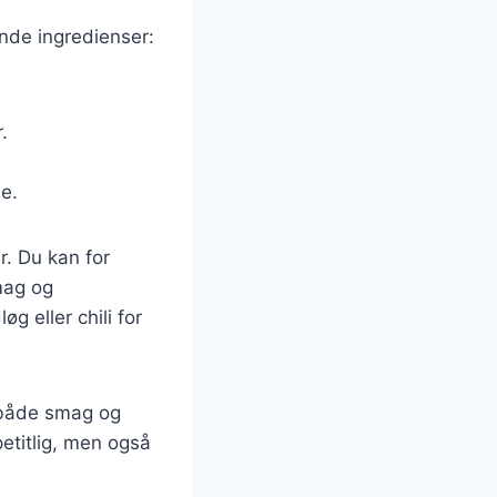
nde ingredienser:
.
le.
r. Du kan for
smag og
g eller chili for
d både smag og
etitlig, men også