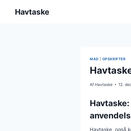
Fortsæt
Havtaske
til
indhold
MAD
|
OPSKRIFTER
Havtaske
Af
Havtaske
12. d
Havtaske:
anvendel
Havtaske, også ke