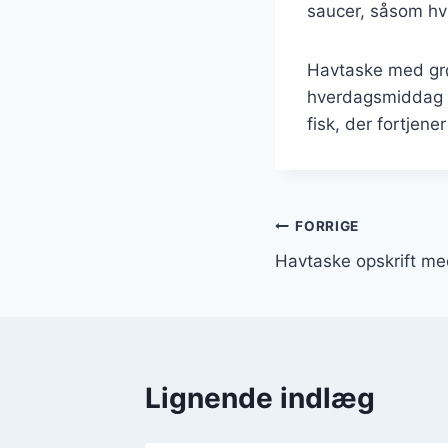
saucer, såsom hvid
Havtaske med grønt
hverdagsmiddag ti
fisk, der fortjene
Indlægsnavi
FORRIGE
Havtaske opskrift med
Lignende indlæg