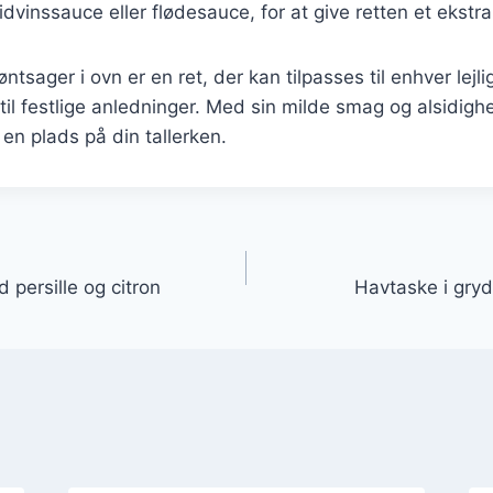
vinssauce eller flødesauce, for at give retten et ekstra 
sager i ovn er en ret, der kan tilpasses til enhver lejli
l festlige anledninger. Med sin milde smag og alsidigh
r en plads på din tallerken.
gation
 persille og citron
Havtaske i gry