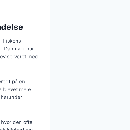
ndelse
. Fiskens
. I Danmark har
blev serveret med
eredt på en
e blevet mere
, herunder
, hvor den ofte
 alsidighed gør