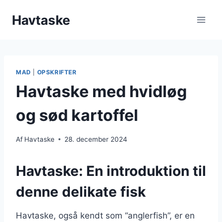
Fortsæt
Havtaske
til
indhold
MAD
|
OPSKRIFTER
Havtaske med hvidløg
og sød kartoffel
Af
Havtaske
28. december 2024
Havtaske: En introduktion til
denne delikate fisk
Havtaske, også kendt som “anglerfish”, er en