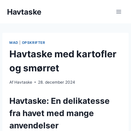
Fortsæt
Havtaske
til
indhold
MAD
|
OPSKRIFTER
Havtaske med kartofler
og smørret
Af
Havtaske
28. december 2024
Havtaske: En delikatesse
fra havet med mange
anvendelser