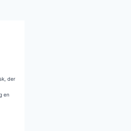
sk, der
g en