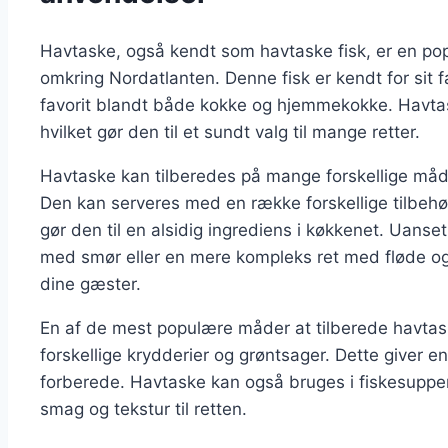
Havtaske, også kendt som havtaske fisk, er en popu
omkring Nordatlanten. Denne fisk er kendt for sit f
favorit blandt både kokke og hjemmekokke. Havtask
hvilket gør den til et sundt valg til mange retter.
Havtaske kan tilberedes på mange forskellige måde
Den kan serveres med en række forskellige tilbehør,
gør den til en alsidig ingrediens i køkkenet. Uans
med smør eller en mere kompleks ret med fløde og u
dine gæster.
En af de mest populære måder at tilberede havtas
forskellige krydderier og grøntsager. Dette giver e
forberede. Havtaske kan også bruges i fiskesupper e
smag og tekstur til retten.