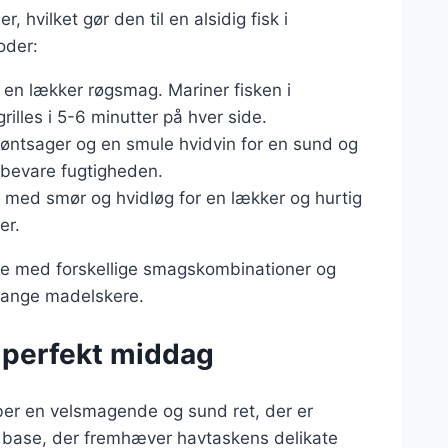
hvilket gør den til en alsidig fisk i
oder:
n en lækker røgsmag. Mariner fisken i
grilles i 5-6 minutter på hver side.
øntsager og en smule hvidvin for en sund og
 bevare fugtigheden.
 med smør og hvidløg for en lækker og hurtig
er.
re med forskellige smagskombinationer og
t mange madelskere.
n perfekt middag
ber en velsmagende og sund ret, der er
l base, der fremhæver havtaskens delikate