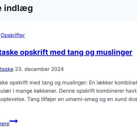
e indlæg
|
Opskrifter
aske opskrift med tang og muslinger
taske
23. december 2024
ke opskrift med tang og muslinger: En lækker kombinati
ulær i mange køkkener. Denne opskrift kombinerer havta
oplevelse. Tang tilføjer en umami-smag og en sund dos
Havtaske
mere
opskrift
med