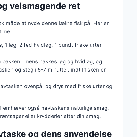
 og velsmagende ret
isk måde at nyde denne lækre fisk på. Her er
time.
s, 1 løg, 2 fed hvidløg, 1 bundt friske urter
å pakken. Imens hakkes løg og hvidløg, og
sken og steg i 5-7 minutter, indtil fisken er
 havtasken ovenpå, og drys med friske urter og
n fremhæver også havtaskens naturlige smag.
grøntsager eller krydderier efter din smag.
avtaske og dens anvendelse