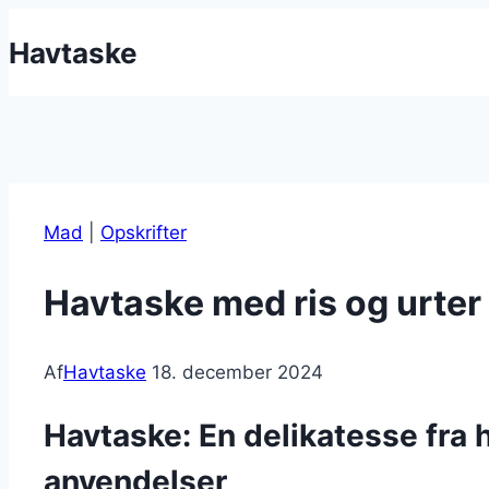
Fortsæt
Havtaske
til
indhold
Mad
|
Opskrifter
Havtaske med ris og urter 
Af
Havtaske
18. december 2024
Havtaske: En delikatesse fra
anvendelser