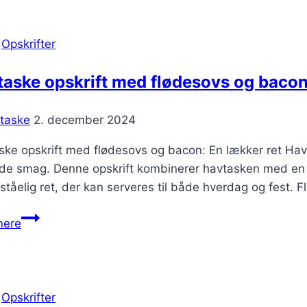
tang
og
|
Opskrifter
muslinger
aske opskrift med flødesovs og baco
taske
2. december 2024
ke opskrift med flødesovs og bacon: En lækker ret Havtas
lde smag. Denne opskrift kombinerer havtasken med en 
tåelig ret, der kan serveres til både hverdag og fest. 
Havtaske
mere
opskrift
med
flødesovs
og
|
Opskrifter