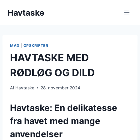
Fortsæt
Havtaske
til
indhold
MAD
|
OPSKRIFTER
HAVTASKE MED
RØDLØG OG DILD
Af
Havtaske
28. november 2024
Havtaske: En delikatesse
fra havet med mange
anvendelser