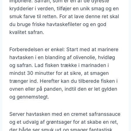
imponere. Safran, som er en af de dyreste
krydderier i verden, tilføjer en unik smag og en
smuk farve til retten. For at lave denne ret skal
du bruge friske havtaskefileter og en god
kvalitet safran.
Forberedelsen er enkel: Start med at marinere
havtasken i en blanding af olivenolie, hvidløg
og safran. Lad fisken trække i marinaden i
mindst 30 minutter for at sikre, at smagen
trænger ind. Herefter kan du tilberede fisken i
ovnen eller på panden, indtil den er let gylden
og gennemstegt.
Server havtasken med en cremet safranssauce
og et udvalg af grøntsager for at skabe en ret,
der både ser smuk ud og smager fantastisk.