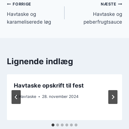
Indlægsnavigation
FORRIGE
NÆSTE
Havtaske og
Havtaske og
karameliserede løg
peberfrugtsauce
Lignende indlæg
Havtaske opskrift til fest
Af
Havtaske
28. november 2024