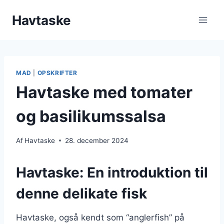
Fortsæt
Havtaske
til
indhold
MAD
|
OPSKRIFTER
Havtaske med tomater
og basilikumssalsa
Af
Havtaske
28. december 2024
Havtaske: En introduktion til
denne delikate fisk
Havtaske, også kendt som “anglerfish” på