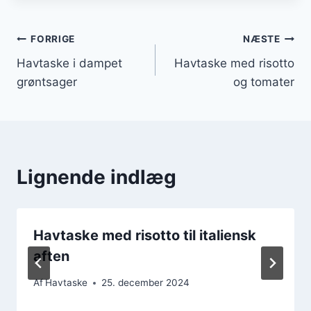
Indlægsnavigation
FORRIGE
NÆSTE
Havtaske i dampet
Havtaske med risotto
grøntsager
og tomater
Lignende indlæg
Havtaske med risotto til italiensk
aften
Af
Havtaske
25. december 2024