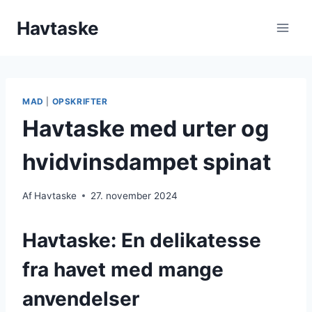
Fortsæt
Havtaske
til
indhold
MAD
|
OPSKRIFTER
Havtaske med urter og
hvidvinsdampet spinat
Af
Havtaske
27. november 2024
Havtaske: En delikatesse
fra havet med mange
anvendelser