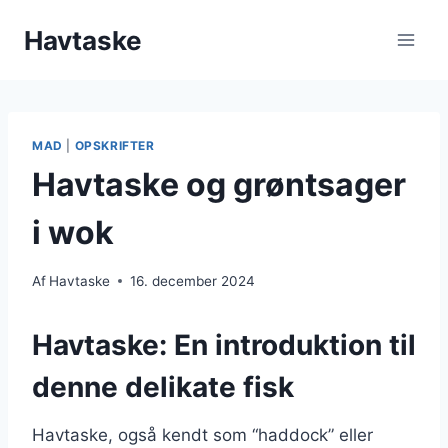
Fortsæt
Havtaske
til
indhold
MAD
|
OPSKRIFTER
Havtaske og grøntsager
i wok
Af
Havtaske
16. december 2024
Havtaske: En introduktion til
denne delikate fisk
Havtaske, også kendt som “haddock” eller