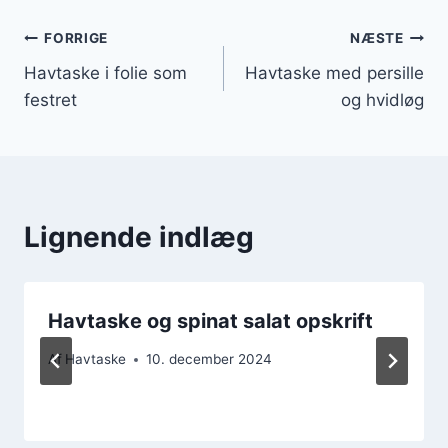
Indlægsnavigation
FORRIGE
NÆSTE
Havtaske i folie som
Havtaske med persille
festret
og hvidløg
Lignende indlæg
Havtaske og spinat salat opskrift
Af
Havtaske
10. december 2024