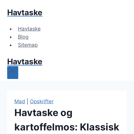
Fortsæt
Havtaske
til
indhold
Havtaske
Blog
Sitemap
Havtaske
Mad
|
Opskrifter
Havtaske og
kartoffelmos: Klassisk