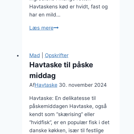
Havtaskens kød er hvidt, fast og
har en mild…
Havtaske
Læs mere
med
chili
og
Mad
|
Opskrifter
basilikum
Havtaske til påske
middag
Af
Havtaske
30. november 2024
Havtaske: En delikatesse til
påskemiddagen Havtaske, også
kendt som “skærising” eller
“hvidfisk”, er en populær fisk i det
danske køkken, især til festlige