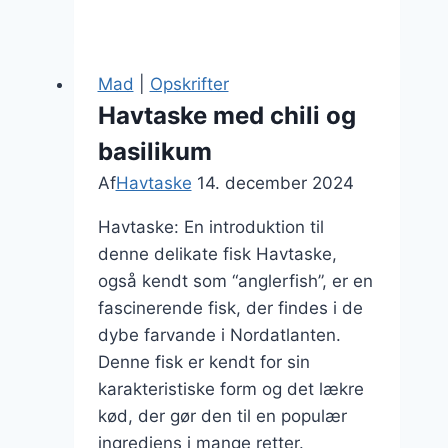
tilberedning
på
stegepande
Mad
|
Opskrifter
Havtaske med chili og
basilikum
Af
Havtaske
14. december 2024
Havtaske: En introduktion til
denne delikate fisk Havtaske,
også kendt som “anglerfish”, er en
fascinerende fisk, der findes i de
dybe farvande i Nordatlanten.
Denne fisk er kendt for sin
karakteristiske form og det lækre
kød, der gør den til en populær
ingrediens i mange retter.