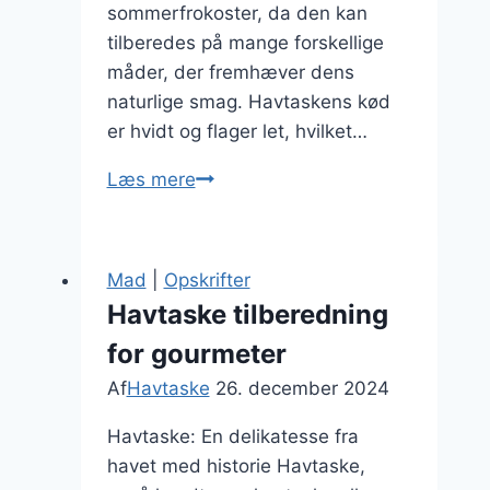
sommerfrokoster, da den kan
tilberedes på mange forskellige
måder, der fremhæver dens
naturlige smag. Havtaskens kød
er hvidt og flager let, hvilket…
Havtaske
Læs mere
opskrift
med
citron
Mad
|
Opskrifter
til
Havtaske tilberedning
sommerfrokost
for gourmeter
Af
Havtaske
26. december 2024
Havtaske: En delikatesse fra
havet med historie Havtaske,