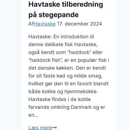
Havtaske tilberedning
på stegepande
Af
Havtaske
17. december 2024
Havtaske: En introduktion til
denne delikate fisk Havtaske,
også kendt som “haddock” eller
“haddock fish”, er en populær fisk i
det danske køkken. Den er kendt
for sit faste kød og milde smag,
hvilket gør den til en favorit blandt
både kokke og hjemmekokke.
Havtaske findes i de kolde
farvande omkring Danmark og er
en…
Havtaske
Læs mere