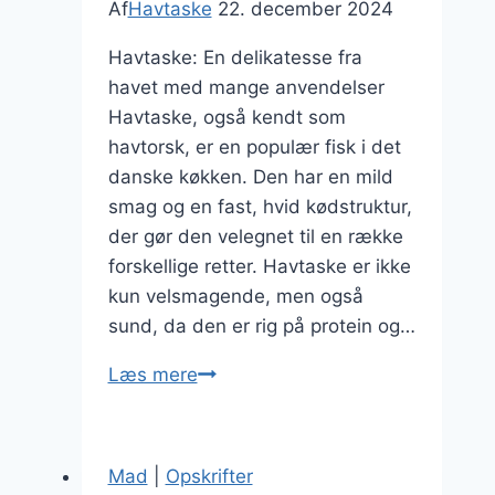
Af
Havtaske
22. december 2024
Havtaske: En delikatesse fra
havet med mange anvendelser
Havtaske, også kendt som
havtorsk, er en populær fisk i det
danske køkken. Den har en mild
smag og en fast, hvid kødstruktur,
der gør den velegnet til en række
forskellige retter. Havtaske er ikke
kun velsmagende, men også
sund, da den er rig på protein og…
Havtaske
Læs mere
med
tomater
og
Mad
|
Opskrifter
basilikumssalat