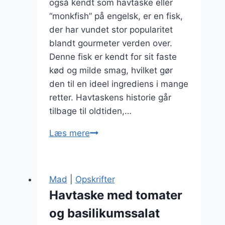
også kendt som havtaske eller
“monkfish” på engelsk, er en fisk,
der har vundet stor popularitet
blandt gourmeter verden over.
Denne fisk er kendt for sit faste
kød og milde smag, hvilket gør
den til en ideel ingrediens i mange
retter. Havtaskens historie går
tilbage til oldtiden,…
Havtaske
Læs mere
tilberedning
for
gourmeter
Mad
|
Opskrifter
Havtaske med tomater
og basilikumssalat