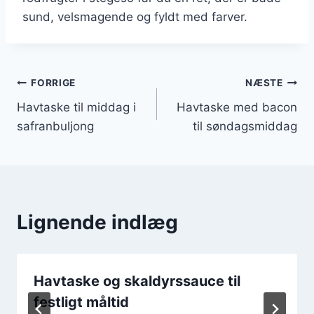
sund, velsmagende og fyldt med farver.
Indlægsnavigation
FORRIGE
NÆSTE
Havtaske til middag i
Havtaske med bacon
safranbuljong
til søndagsmiddag
Lignende indlæg
Havtaske og skaldyrssauce til
festligt måltid