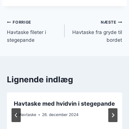
Indlægsnavigation
FORRIGE
NÆSTE
Havtaske fileter i
Havtaske fra gryde til
stegepande
bordet
Lignende indlæg
Havtaske med hvidvin i stegepande
Af
Havtaske
26. december 2024