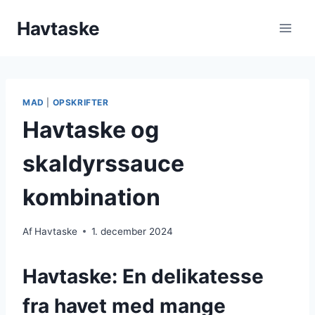
Fortsæt
Havtaske
til
indhold
MAD
|
OPSKRIFTER
Havtaske og
skaldyrssauce
kombination
Af
Havtaske
1. december 2024
Havtaske: En delikatesse
fra havet med mange