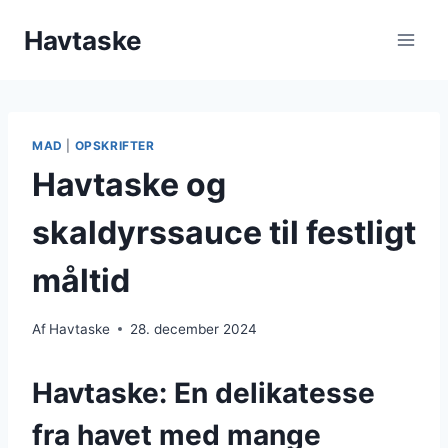
Fortsæt
Havtaske
til
indhold
MAD
|
OPSKRIFTER
Havtaske og
skaldyrssauce til festligt
måltid
Af
Havtaske
28. december 2024
Havtaske: En delikatesse
fra havet med mange