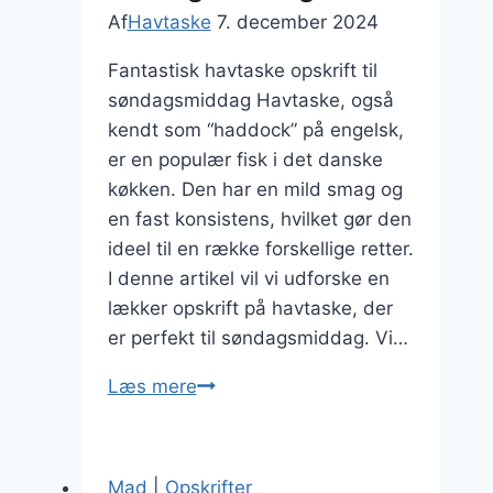
Af
Havtaske
7. december 2024
Fantastisk havtaske opskrift til
søndagsmiddag Havtaske, også
kendt som “haddock” på engelsk,
er en populær fisk i det danske
køkken. Den har en mild smag og
en fast konsistens, hvilket gør den
ideel til en række forskellige retter.
I denne artikel vil vi udforske en
lækker opskrift på havtaske, der
er perfekt til søndagsmiddag. Vi…
Fantastisk
Læs mere
havtaske
opskrift
til
Mad
|
Opskrifter