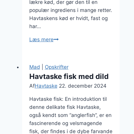
lækre kød, der gør den til en
populær ingrediens i mange retter.
Havtaskens kød er hvidt, fast og
har…
Havtaske
Læs mere
med
capers
og
Mad
|
Opskrifter
løvstikke
Havtaske fisk med dild
Af
Havtaske
22. december 2024
Havtaske fisk: En introduktion til
denne delikate fisk Havtaske,
også kendt som “anglerfish”, er en
fascinerende og velsmagende
fisk, der findes i de dybe farvande