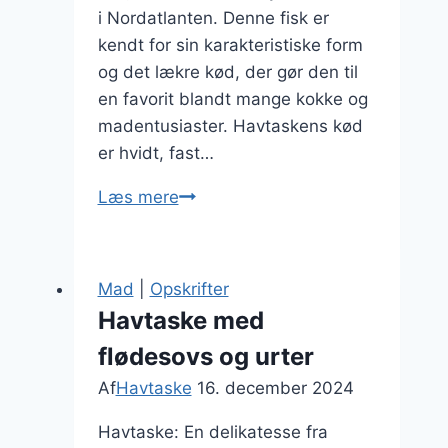
i Nordatlanten. Denne fisk er
kendt for sin karakteristiske form
og det lækre kød, der gør den til
en favorit blandt mange kokke og
madentusiaster. Havtaskens kød
er hvidt, fast…
Havtaske
Læs mere
fisk
med
dild
Mad
|
Opskrifter
Havtaske med
flødesovs og urter
Af
Havtaske
16. december 2024
Havtaske: En delikatesse fra