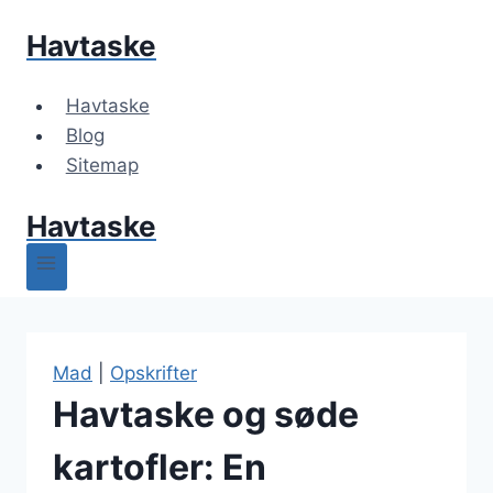
Fortsæt
Havtaske
til
indhold
Havtaske
Blog
Sitemap
Havtaske
Mad
|
Opskrifter
Havtaske og søde
kartofler: En