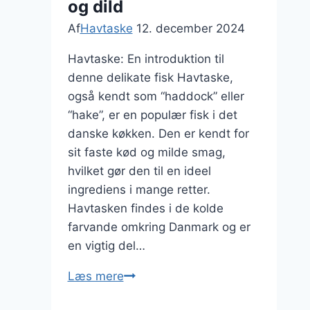
og dild
Af
Havtaske
12. december 2024
Havtaske: En introduktion til
denne delikate fisk Havtaske,
også kendt som “haddock” eller
“hake”, er en populær fisk i det
danske køkken. Den er kendt for
sit faste kød og milde smag,
hvilket gør den til en ideel
ingrediens i mange retter.
Havtasken findes i de kolde
farvande omkring Danmark og er
en vigtig del…
Havtaske
Læs mere
med