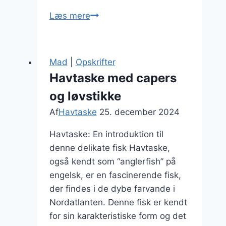
Havtaske
Læs mere
i
gryde
med
Mad
|
Opskrifter
hvidvinssauce
Havtaske med capers
og løvstikke
Af
Havtaske
25. december 2024
Havtaske: En introduktion til
denne delikate fisk Havtaske,
også kendt som “anglerfish” på
engelsk, er en fascinerende fisk,
der findes i de dybe farvande i
Nordatlanten. Denne fisk er kendt
for sin karakteristiske form og det