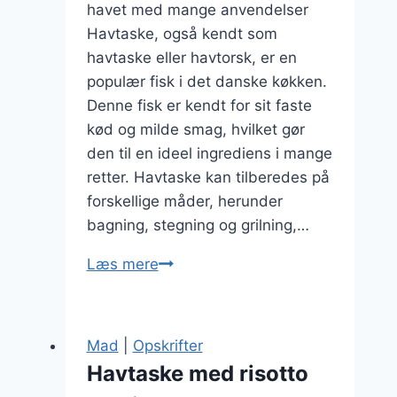
havet med mange anvendelser
Havtaske, også kendt som
havtaske eller havtorsk, er en
populær fisk i det danske køkken.
Denne fisk er kendt for sit faste
kød og milde smag, hvilket gør
den til en ideel ingrediens i mange
retter. Havtaske kan tilberedes på
forskellige måder, herunder
bagning, stegning og grilning,…
Havtaske
Læs mere
med
flødesovs
og
Mad
|
Opskrifter
urter
Havtaske med risotto