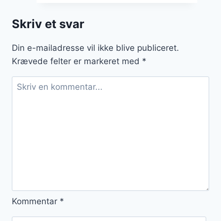
risotto
og
Skriv et svar
dild
Din e-mailadresse vil ikke blive publiceret.
Krævede felter er markeret med
*
Kommentar
*