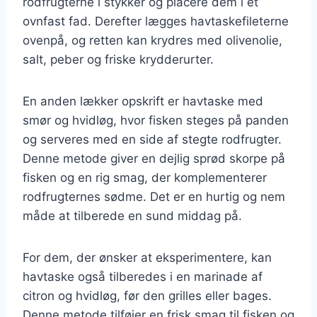
rodfrugterne i stykker og placere dem i et
ovnfast fad. Derefter lægges havtaskefileterne
ovenpå, og retten kan krydres med olivenolie,
salt, peber og friske krydderurter.
En anden lækker opskrift er havtaske med
smør og hvidløg, hvor fisken steges på panden
og serveres med en side af stegte rodfrugter.
Denne metode giver en dejlig sprød skorpe på
fisken og en rig smag, der komplementerer
rodfrugternes sødme. Det er en hurtig og nem
måde at tilberede en sund middag på.
For dem, der ønsker at eksperimentere, kan
havtaske også tilberedes i en marinade af
citron og hvidløg, før den grilles eller bages.
Denne metode tilføjer en frisk smag til fisken og