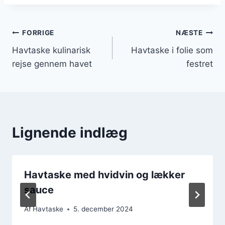
Indlægsnavigation
FORRIGE
NÆSTE
Havtaske kulinarisk
Havtaske i folie som
rejse gennem havet
festret
Lignende indlæg
Havtaske med hvidvin og lækker
sauce
Af
Havtaske
5. december 2024