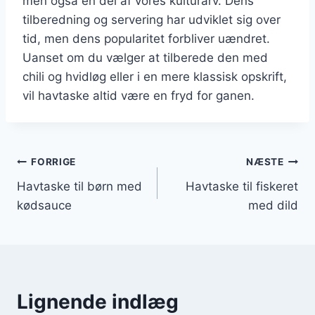
men også en del af vores kulturarv. Dens
tilberedning og servering har udviklet sig over
tid, men dens popularitet forbliver uændret.
Uanset om du vælger at tilberede den med
chili og hvidløg eller i en mere klassisk opskrift,
vil havtaske altid være en fryd for ganen.
Indlægsnavigation
FORRIGE
NÆSTE
Havtaske til børn med
Havtaske til fiskeret
kødsauce
med dild
Lignende indlæg