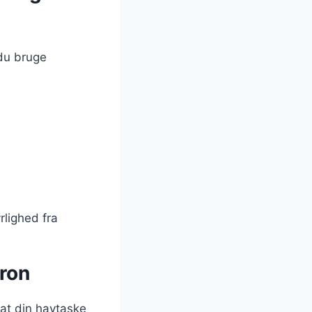
 du bruge
rlighed fra
ron
 at din havtaske