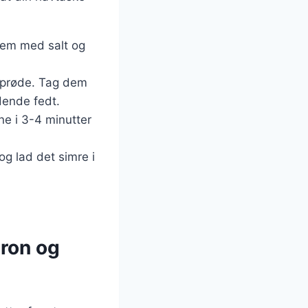
 dem med salt og
 sprøde. Tag dem
dende fedt.
ne i 3-4 minutter
og lad det simre i
tron og