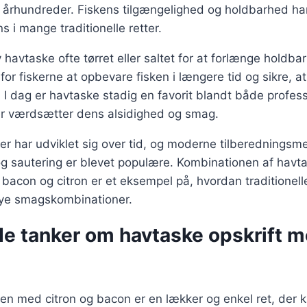
 århundreder. Fiskens tilgængelighed og holdbarhed har 
s i mange traditionelle retter.
 havtaske ofte tørret eller saltet for at forlænge holdb
 for fiskerne at opbevare fisken i længere tid og sikre, a
I dag er havtaske stadig en favorit blandt både profes
r værdsætter dens alsidighed og smag.
er har udviklet sig over tid, og moderne tilberednings
 og sautering er blevet populære. Kombinationen af hav
bacon og citron er et eksempel på, hvordan traditionelle
ye smagskombinationer.
de tanker om havtaske opskrift m
en med citron og bacon er en lækker og enkel ret, der k