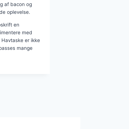
ag af bacon og
nde oplevelse.
skrift en
erimentere med
. Havtaske er ikke
ilpasses mange