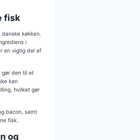
 fisk
t danske køkken.
ngrediens i
 en vigtig del af
 gør den til et
aske kan
ing, hvilket gør
 og bacon, samt
ne fisk.
on og