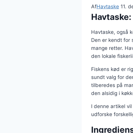
Af
Havtaske
11. 
Havtaske: 
Havtaske, også k
Den er kendt for s
mange retter. Hav
den lokale fiskeri
Fiskens kød er rig
sundt valg for de
tilberedes på man
den alsidig i køkk
I denne artikel v
udforske forskell
Ingrediens