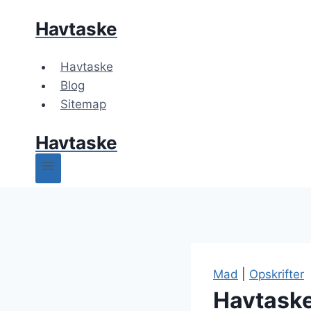
Fortsæt
Havtaske
til
indhold
Havtaske
Blog
Sitemap
Havtaske
Mad
|
Opskrifter
Havtaske