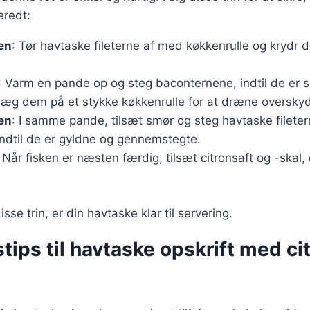
eredt:
en
: Tør havtaske fileterne af med køkkenrulle og krydr
: Varm en pande op og steg baconternene, indtil de er
læg dem på et stykke køkkenrulle for at dræne oversky
en
: I samme pande, tilsæt smør og steg havtaske fileter
indtil de er gyldne og gennemstegte.
: Når fisken er næsten færdig, tilsæt citronsaft og -skal, 
isse trin, er din havtaske klar til servering.
tips til havtaske opskrift med ci