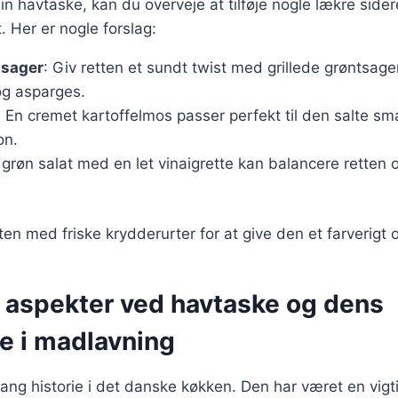
n havtaske, kan du overveje at tilføje nogle lækre sidere
. Her er nogle forslag:
tsager
: Giv retten et sundt twist med grillede grøntsage
og asparges.
: En cremet kartoffelmos passer perfekt til den salte s
on.
k grøn salat med en let vinaigrette kan balancere retten o
en med friske krydderurter for at give den et farverigt o
e aspekter ved havtaske og dens
e i madlavning
ang historie i det danske køkken. Den har været en vigti