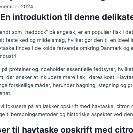
december 2024
En introduktion til denne delikate
endt som “haddock” på engelsk, er en populær fisk i de
it faste kød og milde smag, hvilket gør den til en ideel i
taske findes i de kolde farvande omkring Danmark og er
industri.
 på proteiner og indeholder essentielle fedtsyrer, hvilket
m, der ønsker at inkludere mere fisk i deres kost. Havt
ge forskellige måder, herunder bagning, stegning og grill
enet.
il vi fokusere på en lækker opskrift med havtaske, citron
ige tilberedningsmetoder og historiske aspekter ved den
er til havtaske opskrift med citr