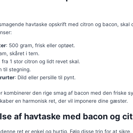
elsmagende havtaske opskrift med citron og bacon, skal
nser:
ter
: 500 gram, frisk eller optøet.
am, skåret i tern.
 fra 1 stor citron og lidt revet skal.
 til stegning.
rurter
: Dild eller persille til pynt.
er kombinerer den rige smag af bacon med den friske sy
 skaber en harmonisk ret, der vil imponere dine gæster.
lse af havtaske med bacon og cit
enne ret er enkel og hurtig. Følg disse trin for at sikre,