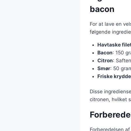
bacon
For at lave en v
følgende ingredie
Havtaske file
Bacon
: 150 gr
Citron
: Saften
Smør
: 50 gram
Friske krydde
Disse ingrediens
citronen, hvilket
Forberede
Forberedelsen af d