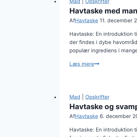
Mad
|
Opskrifter
Havtaske med mang
Af
Havtaske
11. december 
Havtaske: En introduktion t
der findes i dybe havområde
populær ingrediens i mange 
Havtaske
Læs mere
med
mango
som
en
Mad
|
Opskrifter
eksotisk
Havtaske og svamp
ret
Af
Havtaske
6. december 2
Havtaske: En introduktion t