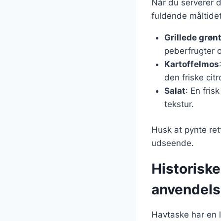
Når du serverer di
fuldende måltidet
Grillede grøn
peberfrugter 
Kartoffelmos
den friske citr
Salat
: En fris
tekstur.
Husk at pynte rett
udseende.
Historisk
anvendels
Havtaske har en l