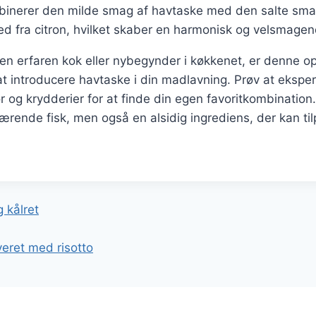
mbinerer den milde smag af havtaske med den salte sm
hed fra citron, hvilket skaber en harmonisk og velsmage
n erfaren kok eller nybegynder i køkkenet, er denne op
at introducere havtaske i din madlavning. Prøv at eksp
ør og krydderier for at finde din egen favoritkombination
ærende fisk, men også en alsidig ingrediens, der kan t
gation
 kålret
veret med risotto