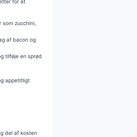
tter for at
r som zucchini,
mag af bacon og
g tilføje en sprød
g appetitligt
g del af kosten