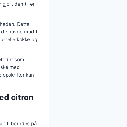
gjort den til en
arheden. Dette
t de havde mad til
sionelle kokke og
metoder som
taske med
 opskrifter kan
ed citron
an tilberedes på