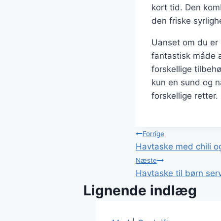
kort tid. Den ko
den friske syrlig
Uanset om du er e
fantastisk måde 
forskellige tilbeh
kun en sund og n
forskellige retter.
Indlægsnavi
Forrige
Havtaske med chili og
Næste
Havtaske til børn ser
Lignende indlæg