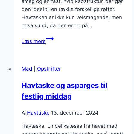
smag og en fast, hvid kødstruktur, der gør
den ideel til en række forskellige retter.
Havtasken er ikke kun velsmagende, men
også sund, da den er rig på…
Havtaske
Læs mere
og
skaldyrssauce
til
Mad
|
Opskrifter
særlige
lejligheder
Havtaske og asparges til
festlig middag
Af
Havtaske
13. december 2024
Havtaske: En delikatesse fra havet med