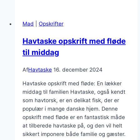
og
grøntsager
til
Mad
|
Opskrifter
sund
madlavning
Havtaske opskrift med fløde
til middag
Af
Havtaske
16. december 2024
Havtaske opskrift med fløde: En lækker
middag til familien Havtaske, også kendt
som havtorsk, er en delikat fisk, der er
populær i mange danske hjem. Denne
opskrift med fløde er en fantastisk måde
at tilberede havtaske på, og den vil helt
sikkert imponere både familie og gæster.