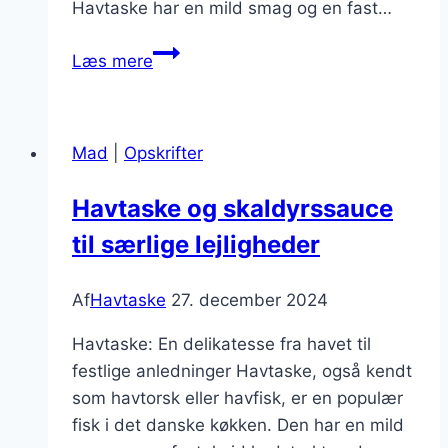
Havtaske har en mild smag og en fast…
Havtaske
Læs mere
opskrift
med
fløde
Mad
|
Opskrifter
til
middag
Havtaske og skaldyrssauce
til særlige lejligheder
Af
Havtaske
27. december 2024
Havtaske: En delikatesse fra havet til
festlige anledninger Havtaske, også kendt
som havtorsk eller havfisk, er en populær
fisk i det danske køkken. Den har en mild