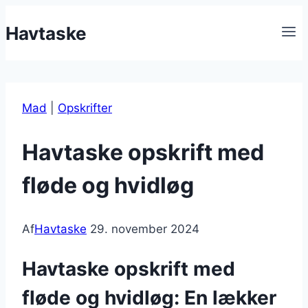
Fortsæt
Havtaske
til
indhold
Mad
|
Opskrifter
Havtaske opskrift med
fløde og hvidløg
Af
Havtaske
29. november 2024
Havtaske opskrift med
fløde og hvidløg: En lækker