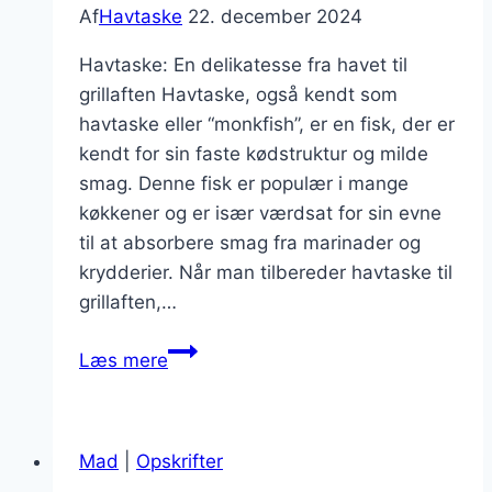
Af
Havtaske
22. december 2024
Havtaske: En delikatesse fra havet til
grillaften Havtaske, også kendt som
havtaske eller “monkfish”, er en fisk, der er
kendt for sin faste kødstruktur og milde
smag. Denne fisk er populær i mange
køkkener og er især værdsat for sin evne
til at absorbere smag fra marinader og
krydderier. Når man tilbereder havtaske til
grillaften,…
Havtaske
Læs mere
i
marinade
til
Mad
|
Opskrifter
grillaften