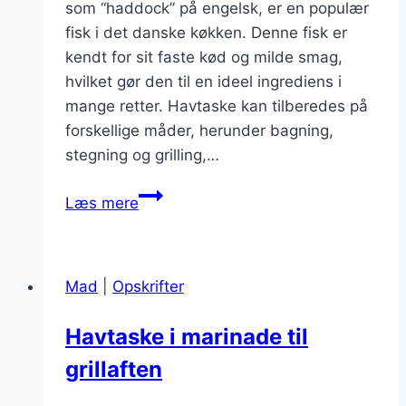
som “haddock” på engelsk, er en populær
fisk i det danske køkken. Denne fisk er
kendt for sit faste kød og milde smag,
hvilket gør den til en ideel ingrediens i
mange retter. Havtaske kan tilberedes på
forskellige måder, herunder bagning,
stegning og grilling,…
Havtaske
Læs mere
med
flødesovs
og
Mad
|
Opskrifter
porre
Havtaske i marinade til
grillaften