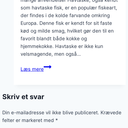
mange anvendelser Havtaske, også kendt
som havtaske fisk, er en populær fiskeart,
der findes i de kolde farvande omkring
Europa. Denne fisk er kendt for sit faste
kød og milde smag, hvilket gør den til en
favorit blandt både kokke og
hjemmekokke. Havtaske er ikke kun
velsmagende, men også…
Havtaske
Læs mere
og
asparges
til
Skriv et svar
festlig
middag
Din e-mailadresse vil ikke blive publiceret.
Krævede
felter er markeret med
*