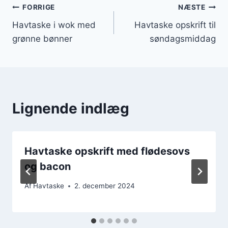
Indlægsnavigation
FORRIGE
NÆSTE
Havtaske i wok med
Havtaske opskrift til
grønne bønner
søndagsmiddag
Lignende indlæg
Havtaske opskrift med flødesovs
og bacon
Af
Havtaske
2. december 2024