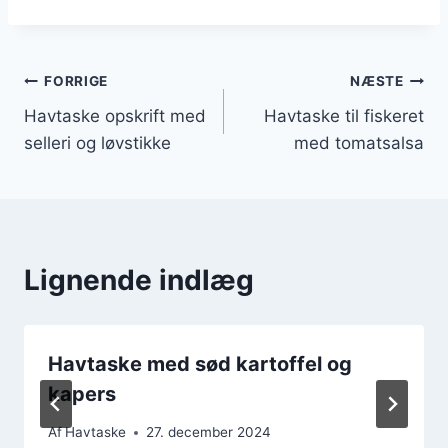
Indlægsnavigation
FORRIGE
NÆSTE
Havtaske opskrift med
Havtaske til fiskeret
selleri og løvstikke
med tomatsalsa
Lignende indlæg
Havtaske med sød kartoffel og
kapers
Af
Havtaske
27. december 2024