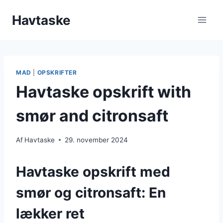
Fortsæt
Havtaske
til
indhold
MAD
|
OPSKRIFTER
Havtaske opskrift with
smør and citronsaft
Af
Havtaske
29. november 2024
Havtaske opskrift med
smør og citronsaft: En
lækker ret