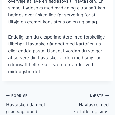
overveje at lave en flødesovs til havtasken. En
simpel flødesovs med hvidvin og citronsaft kan
hældes over fisken lige før servering for at
tilføje en cremet konsistens og en rig smag.
Endelig kan du eksperimentere med forskellige
tilbehør. Havtaske går godt med kartofler, ris
eller endda pasta. Uanset hvordan du vælger
at servere din havtaske, vil den med smør og
citronsaft helt sikkert være en vinder ved
middagsbordet.
Indlægsnavigation
FORRIGE
NÆSTE
Havtaske i dampet
Havtaske med
grøntsagsbund
kartofler og smør