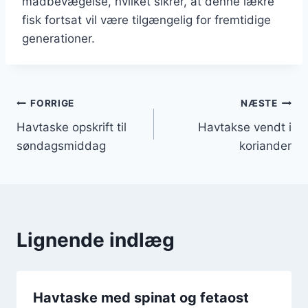
madbevægelse, hvilket sikrer, at denne lækre
fisk fortsat vil være tilgængelig for fremtidige
generationer.
Indlægsnavigation
FORRIGE
NÆSTE
Havtaske opskrift til
Havtakse vendt i
søndagsmiddag
koriander
Lignende indlæg
Havtaske med spinat og fetaost