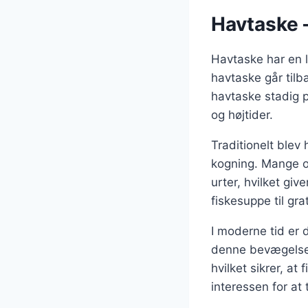
Havtaske –
Havtaske har en l
havtaske går tilb
havtaske stadig p
og højtider.
Traditionelt blev
kogning. Mange op
urter, hvilket giv
fiskesuppe til gra
I moderne tid er 
denne bevægelse.
hvilket sikrer, at
interessen for at