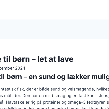
til børn – let at lave
ecember 2024
il børn – en sund og lækker mul
ntastisk fisk, der er både sund og velsmagende, hvilket 
ørns måltider. Den har en mild smag og en fast konsistens
må. Havtaske er rig på proteiner og omega-3 fedtsyrer, s
g udvikling. At inkludere havtaske i børns kost kan derfo