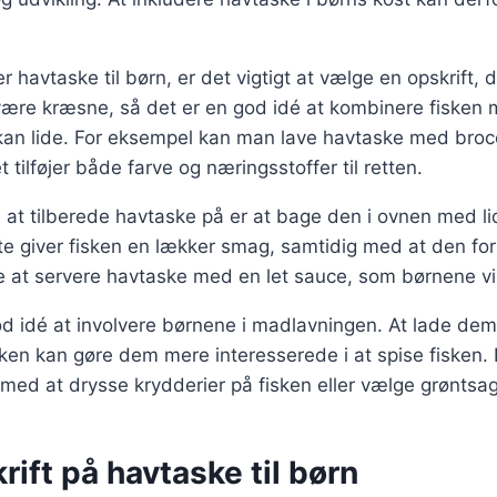
 havtaske til børn, er det vigtigt at vælge en opskrift, 
være kræsne, så det er en god idé at kombinere fisken 
an lide. For eksempel kan man lave havtaske med brocco
t tilføjer både farve og næringsstoffer til retten.
at tilberede havtaske på er at bage den i ovnen med li
te giver fisken en lækker smag, samtidig med at den for
 at servere havtaske med en let sauce, som børnene vil 
od idé at involvere børnene i madlavningen. At lade de
en kan gøre dem mere interesserede i at spise fisken. 
ed at drysse krydderier på fisken eller vælge grøntsag
rift på havtaske til børn