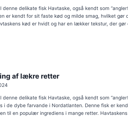
il denne delikate fisk Havtaske, også kendt som “angler
n er kendt for sit faste kød og milde smag, hvilket gør d
askens kød er hvidt og har en lækker tekstur, der gø
ng af lækre retter
024
il denne delikate fisk Havtaske, også kendt som “anglerf
es i de dybe farvande i Nordatlanten. Denne fisk er kendt
en til en populær ingrediens i mange retter. Havtaskens 