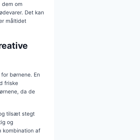
re dem om
ødevarer. Det kan
r måltidet
reative
 for børnene. En
d friske
 børnene, da de
g tilsæt stegt
ig og
en kombination af