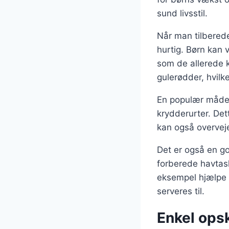
sund livsstil.
Når man tilbereder
hurtig. Børn kan 
som de allerede k
gulerødder, hvilke
En populær måde 
krydderurter. Det
kan også overveje
Det er også en g
forberede havtask
eksempel hjælpe m
serveres til.
Enkel opsk