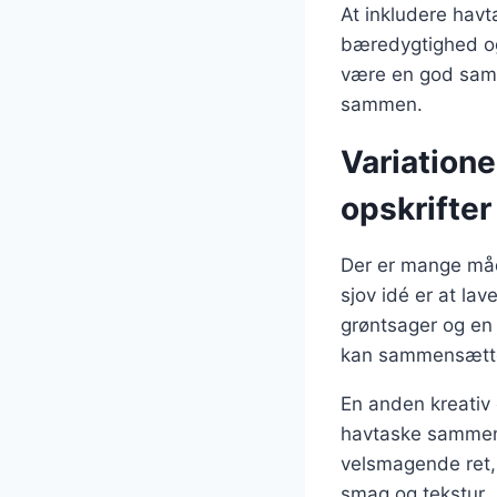
At inkludere hav
bæredygtighed og
være en god samt
sammen.
Variatione
opskrifter
Der er mange måd
sjov idé er at lav
grøntsager og en 
kan sammensætte
En anden kreativ
havtaske sammen 
velsmagende ret, 
smag og tekstur.