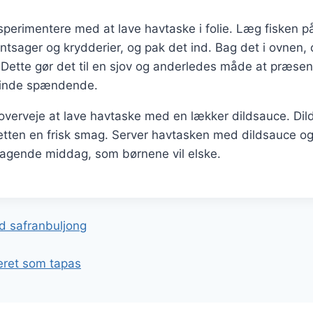
erimentere med at lave havtaske i folie. Læg fisken på 
sager og krydderier, og pak det ind. Bag det i ovnen, 
n. Dette gør det til en sjov og anderledes måde at præsen
finde spændende.
verveje at lave havtaske med en lækker dildsauce. Dild
retten en frisk smag. Server havtasken med dildsauce og 
magende middag, som børnene vil elske.
gation
d safranbuljong
veret som tapas