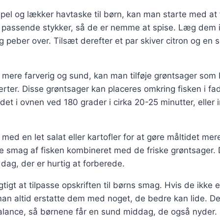
mpel og lækker havtaske til børn, kan man starte med at 
 passende stykker, så de er nemme at spise. Læg dem i
og peber over. Tilsæt derefter et par skiver citron og en
n mere farverig og sund, kan man tilføje grøntsager som 
ærter. Disse grøntsager kan placeres omkring fisken i f
et i ovnen ved 180 grader i cirka 20-25 minutter, eller in
med en let salat eller kartofler for at gøre måltidet mer
de smag af fisken kombineret med de friske grøntsager.
ag, der er hurtig at forberede.
gtigt at tilpasse opskriften til børns smag. Hvis de ikke 
an altid erstatte dem med noget, de bedre kan lide. De
balance, så børnene får en sund middag, de også nyder.