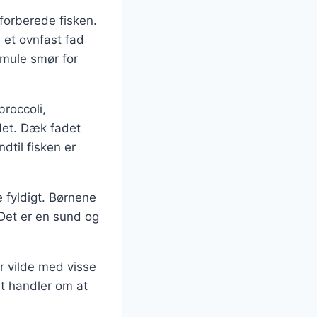
forberede fisken.
 et ovnfast fad
 smule smør for
broccoli,
adet. Dæk fadet
dtil fisken er
e fyldigt. Børnene
 Det er en sund og
er vilde med visse
t handler om at