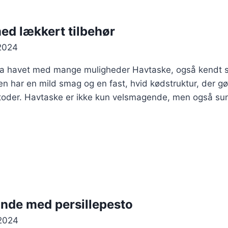
med lækkert tilbehør
2024
fra havet med mange muligheder Havtaske, også kendt s
en har en mild smag og en fast, hvid kødstruktur, der gø
etoder. Havtaske er ikke kun velsmagende, men også sund
ande med persillepesto
2024