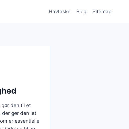
Havtaske
Blog
Sitemap
ighed
gør den til et
, der gør den let
om er essentielle
r bidrage til en