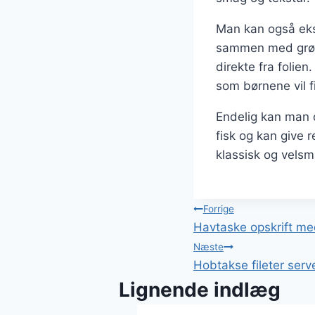
Man kan også eksp
sammen med grønt
direkte fra folie
som børnene vil 
Endelig kan man o
fisk og kan give 
klassisk og vels
Indlægsnavi
Forrige
Havtaske opskrift me
Næste
Hobtakse fileter ser
Lignende indlæg