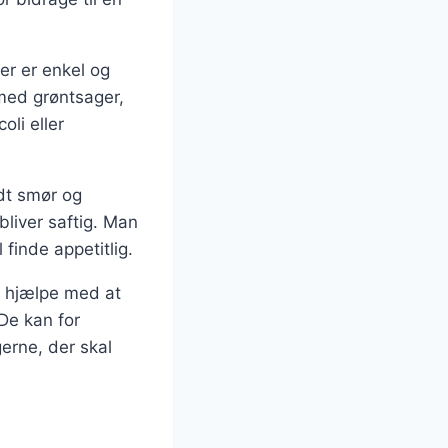
der er enkel og
med grøntsager,
li eller
dt smør og
bliver saftig. Man
finde appetitlig.
m hjælpe med at
De kan for
erne, der skal