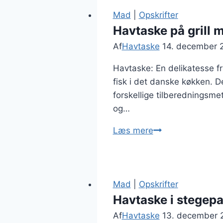
Mad
|
Opskrifter
Havtaske på grill 
Af
Havtaske
14. december 
Havtaske: En delikatesse 
fisk i det danske køkken. D
forskellige tilberedningsm
og…
Havtaske
Læs mere
på
grill
med
lækkert
Mad
|
Opskrifter
tilbehør
Havtaske i stegep
Af
Havtaske
13. december 