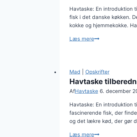
Havtaske: En introduktion t
fisk i det danske køkken. De
kokke og hjemmekokke. Havt
Havtaske
Læs mere
i
stegepande
med
persillepesto
Mad
|
Opskrifter
Havtaske tilberedni
Af
Havtaske
6. december 2
Havtaske: En introduktion t
fascinerende fisk, der find
og det lækre kød, der gør d
Havtaske
Læs mere