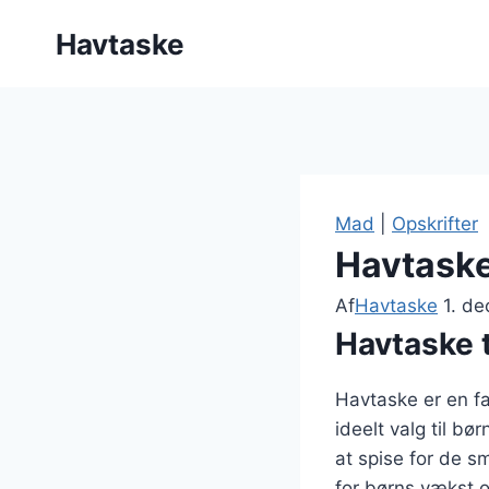
Fortsæt
Havtaske
til
indhold
Mad
|
Opskrifter
Havtaske 
Af
Havtaske
1. d
Havtaske t
Havtaske er en fa
ideelt valg til b
at spise for de s
for børns vækst o