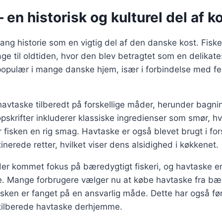
 en historisk og kulturel del af k
ang historie som en vigtig del af den danske kost. Fisker
age til oldtiden, hvor den blev betragtet som en delikate
opulær i mange danske hjem, især i forbindelse med fest
 havtaske tilberedt på forskellige måder, herunder bagni
skrifter inkluderer klassiske ingredienser som smør, hvi
er fisken en rig smag. Havtaske er også blevet brugt i fors
tinerede retter, hvilket viser dens alsidighed i køkkenet.
der kommet fokus på bæredygtigt fiskeri, og havtaske er
 Mange forbrugere vælger nu at købe havtaske fra bære
 fisken er fanget på en ansvarlig måde. Dette har også ført
 tilberede havtaske derhjemme.