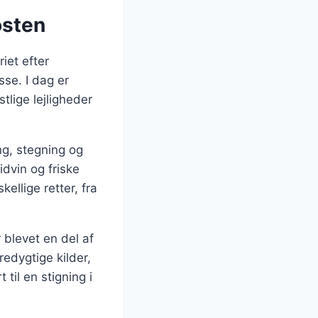
osten
iet efter
sse. I dag er
lige lejligheder
ng, stegning og
dvin og friske
kellige retter, fra
 blevet en del af
dygtige kilder,
 til en stigning i