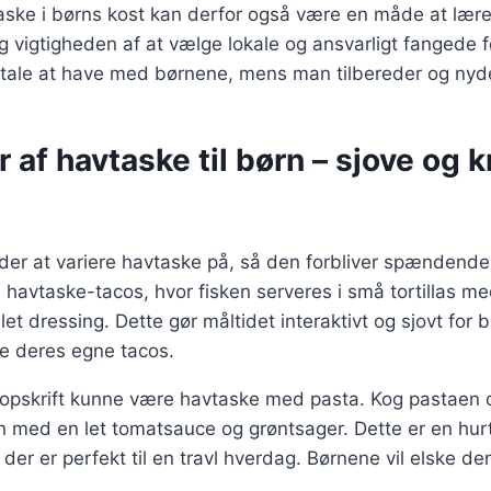
taske i børns kost kan derfor også være en måde at læ
 vigtigheden af at vælge lokale og ansvarligt fangede f
ale at have med børnene, mens man tilbereder og nyde
r af havtaske til børn – sjove og k
er at variere havtaske på, så den forbliver spændende
e havtaske-tacos, hvor fisken serveres i små tortillas me
let dressing. Dette gør måltidet interaktivt og sjovt for
 deres egne tacos.
 opskrift kunne være havtaske med pasta. Kog pastaen o
med en let tomatsauce og grøntsager. Dette er en hurt
der er perfekt til en travl hverdag. Børnene vil elske d