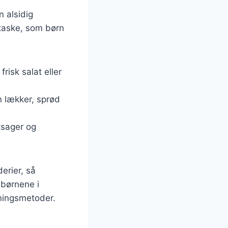
n alsidig
vtaske, som børn
risk salat eller
n lækker, sprød
tsager og
erier, så
 børnene i
dningsmetoder.