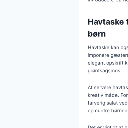
Havtaske ti
børn
Havtaske kan også
imponere gæstern
elegant opskrift
grøntsagsmos.
At servere havtas
kreativ måde. Fo
farverig salat ved
opmuntre børnene 
Det er vigtigt at 