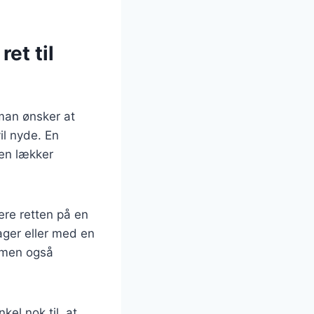
ret til
 man ønsker at
l nyde. En
 en lækker
tere retten på en
ager eller med en
, men også
kel nok til, at