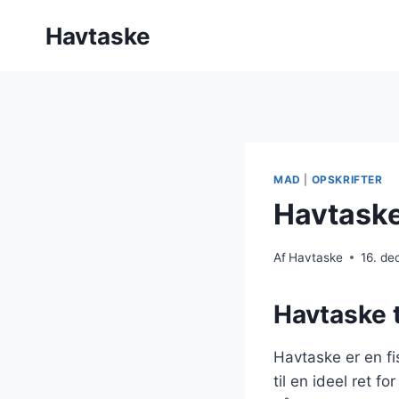
Fortsæt
Havtaske
til
indhold
MAD
|
OPSKRIFTER
Havtaske
Af
Havtaske
16. d
Havtaske t
Havtaske er en fi
til en ideel ret 