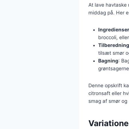
At lave havtaske
middag på. Her er
Ingrediense
broccoli, elle
Tilberednin
tilsæt smør o
Bagning
: Ba
grøntsagerne
Denne opskrift kan
citronsaft eller h
smag af smør og g
Variationer