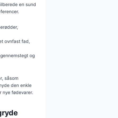
tilberede en sund
ferencer.
lerødder,
et ovnfast fad,
 er gennemstegt og
cer, såsom
e nyde den enkle
r nye fødevarer.
 gryde