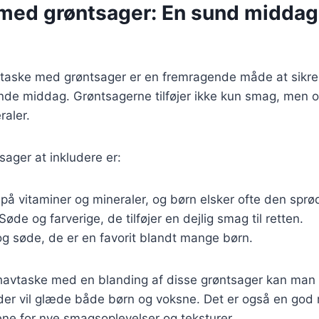
med grøntsager: En sund middag 
taske med grøntsager er en fremragende måde at sikre,
de middag. Grøntsagerne tilføjer ikke kun smag, men o
raler.
ager at inkludere er:
g på vitaminer og mineraler, og børn elsker ofte den sprø
 Søde og farverige, de tilføjer en dejlig smag til retten.
g søde, de er en favorit blandt mange børn.
 havtaske med en blanding af disse grøntsager kan man 
, der vil glæde både børn og voksne. Det er også en god 
ne for nye smagsoplevelser og teksturer.