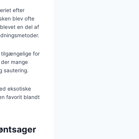
riet efter
isken blev ofte
 blevet en del af
redningsmetoder.
 tilgængelige for
er der mange
og sautering.
ed eksotiske
en favorit blandt
røntsager