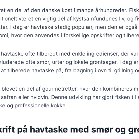
t en del af den danske kost i mange århundreder. Fiske
itionelt været en vigtig del af kystsamfundenes liv, og f
retter. I dag er havtaske stadig populær, men den er også
i, hvor den anvendes i forskellige opskrifter og tilbe
v havtaske ofte tilberedt med enkle ingredienser, der var
nkluderede ofte smør, urter og lokale grøntsager. I dag 
at tilberede havtaske på, fra bagning i ovn til grillning 
 blevet en del af gourmetretter, hvor den kombineres m
afran eller hvidvin. Denne udvikling har gjort fisken til 
 og professionelle kokke.
krift på havtaske med smør og g