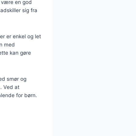
an være en god
dskiller sig fra
er er enkel og let
en med
ette kan gøre
med smør og
g. Ved at
alende for børn.