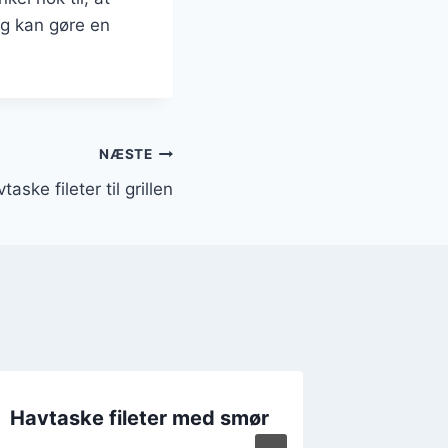
ig kan gøre en
NÆSTE
taske fileter til grillen
Havtaske fileter med smør
Havtas
grillen