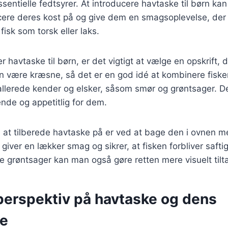
ssentielle fedtsyrer. At introducere havtaske til børn k
cere deres kost på og give dem en smagsoplevelse, der a
isk som torsk eller laks.
 havtaske til børn, er det vigtigt at vælge en opskrift, d
an være kræsne, så det er en god idé at kombinere fisk
allerede kender og elsker, såsom smør og grøntsager. D
ende og appetitlig for dem.
at tilberede havtaske på er ved at bage den i ovnen 
giver en lækker smag og sikrer, at fisken forbliver safti
ge grøntsager kan man også gøre retten mere visuelt tilt
 perspektiv på havtaske og dens
se