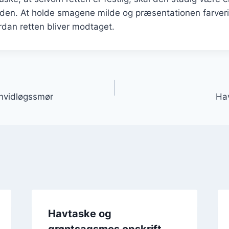
 den. At holde smagene milde og præsentationen farver
ordan retten bliver modtaget.
gation
 hvidløgssmør
Hav
Havtaske og
grøntsagsmos opskrift