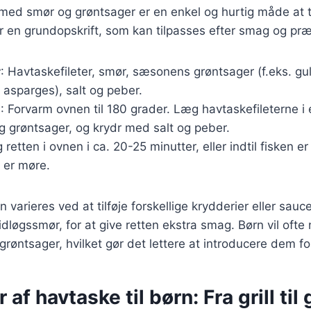
 med smør og grøntsager er en enkel og hurtig måde at 
 en grundopskrift, som kan tilpasses efter smag og præ
r
: Havtaskefileter, smør, sæsonens grøntsager (f.eks. gu
r asparges), salt og peber.
g
: Forvarm ovnen til 180 grader. Læg havtaskefileterne i 
g grøntsager, og krydr med salt og peber.
g retten i ovnen i ca. 20-25 minutter, eller indtil fisken
 er møre.
 varieres ved at tilføje forskellige krydderier eller sau
vidløgssmør, for at give retten ekstra smag. Børn vil oft
røntsager, hvilket gør det lettere at introducere dem fo
 af havtaske til børn: Fra grill til