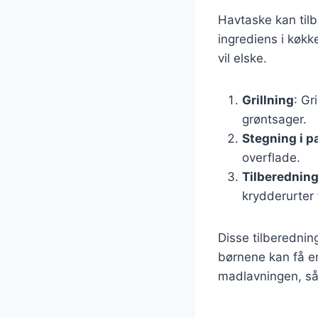
Havtaske kan tilb
ingrediens i køkk
vil elske.
Grillning
: Gr
grøntsager.
Stegning i 
overflade.
Tilberedning
krydderurter
Disse tilberednin
børnene kan få en
madlavningen, så