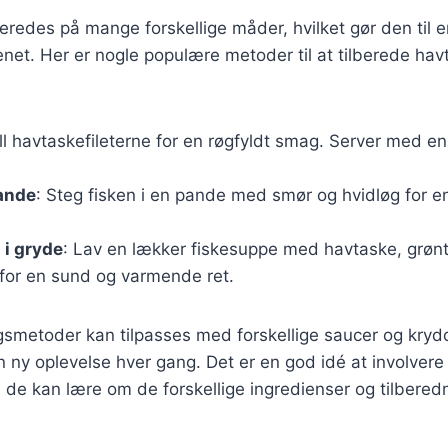
eredes på mange forskellige måder, hvilket gør den til e
enet. Her er nogle populære metoder til at tilberede ha
ill havtaskefileterne for en røgfyldt smag. Server med en f
pande
: Steg fisken i en pande med smør og hvidløg for e
 i gryde
: Lav en lækker fiskesuppe med havtaske, grøn
 for en sund og varmende ret.
gsmetoder kan tilpasses med forskellige saucer og krydd
 ny oplevelse hver gang. Det er en god idé at involvere
 de kan lære om de forskellige ingredienser og tilbere