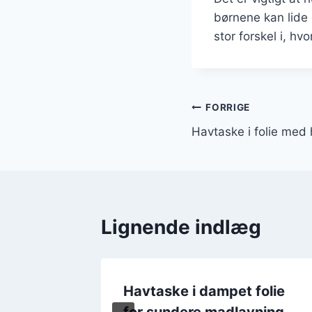
børnene kan lide
stor forskel i, hv
Indlægsnavi
FORRIGE
Havtaske i folie med
Lignende indlæg
 til
Havtaske i dampet folie
for sundere madlavning