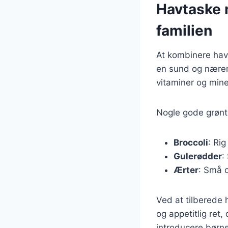
Havtaske 
familien
At kombinere hav
en sund og næren
vitaminer og mine
Nogle gode grønts
Broccoli
: Ri
Gulerødder
:
Ærter
: Små o
Ved at tilberede
og appetitlig ret
introducere børne