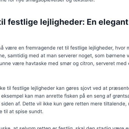
l festlige lejligheder: En elegant 
 være en fremragende ret til festlige lejligheder, hvor
e, samtidig med at man serverer noget, som børnene vi
 kunne være havtaske med smør og citron, serveret med
ke til festlige lejligheder kan gøres sjovt ved at præsen
r eksempel kan man anrette fisken på en seng af grønts
 siden af. Dette vil ikke kun gøre retten mere tiltalende
til at spise sundt.
huske, at selvom retten er festlig, skal den stadig være en