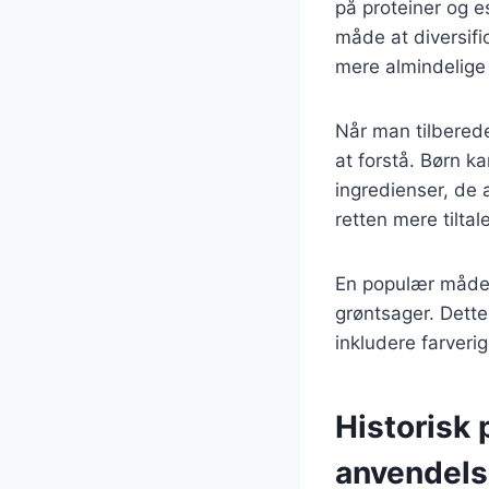
på proteiner og e
måde at diversifi
mere almindelige f
Når man tilbereder
at forstå. Børn k
ingredienser, de 
retten mere tiltal
En populær måde 
grøntsager. Dette 
inkludere farveri
Historisk
anvendel