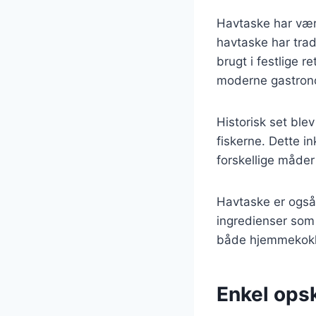
Havtaske har være
havtaske har trad
brugt i festlige 
moderne gastronom
Historisk set ble
fiskerne. Dette i
forskellige måder 
Havtaske er også
ingredienser som s
både hjemmekokke
Enkel ops