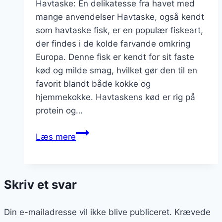
Havtaske: En delikatesse fra havet med
mange anvendelser Havtaske, også kendt
som havtaske fisk, er en populær fiskeart,
der findes i de kolde farvande omkring
Europa. Denne fisk er kendt for sit faste
kød og milde smag, hvilket gør den til en
favorit blandt både kokke og
hjemmekokke. Havtaskens kød er rig på
protein og…
Havtaske
Læs mere
og
asparges
til
Skriv et svar
en
elegant
Din e-mailadresse vil ikke blive publiceret.
middag
Krævede