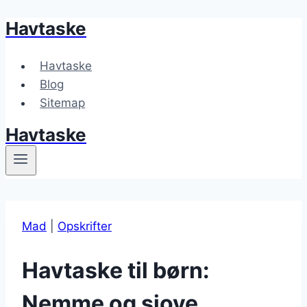
Havtaske
Fortsæt
til
indhold
Havtaske
Blog
Sitemap
Havtaske
Mad
|
Opskrifter
Havtaske til børn:
Nemme og sjove