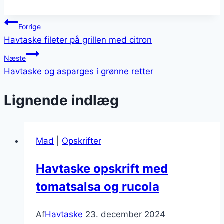
Indlægsnavigation
Forrige
Havtaske fileter på grillen med citron
Næste
Havtaske og asparges i grønne retter
Lignende indlæg
Mad
|
Opskrifter
Havtaske opskrift med
tomatsalsa og rucola
Af
Havtaske
23. december 2024