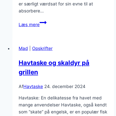
er særligt værdsat for sin evne til at
absorbere…
Havtaske
Læs mere
tilberedt
med
smør
Mad
|
Opskrifter
Havtaske og skaldyr på
grillen
Af
Havtaske
24. december 2024
Havtaske: En delikatesse fra havet med
mange anvendelser Havtaske, også kendt
som “skate” på engelsk, er en populær fisk