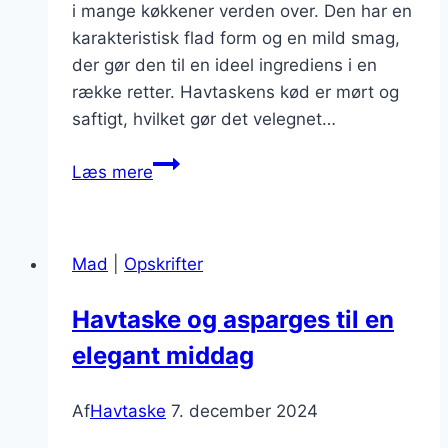
i mange køkkener verden over. Den har en
karakteristisk flad form og en mild smag,
der gør den til en ideel ingrediens i en
række retter. Havtaskens kød er mørt og
saftigt, hvilket gør det velegnet…
Havtaske
Læs mere
og
skaldyr
på
Mad
|
Opskrifter
grillen
Havtaske og asparges til en
elegant middag
Af
Havtaske
7. december 2024