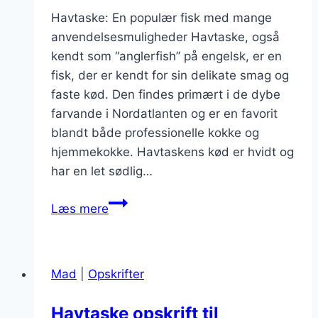
Havtaske: En populær fisk med mange
anvendelsesmuligheder Havtaske, også
kendt som “anglerfish” på engelsk, er en
fisk, der er kendt for sin delikate smag og
faste kød. Den findes primært i de dybe
farvande i Nordatlanten og er en favorit
blandt både professionelle kokke og
hjemmekokke. Havtaskens kød er hvidt og
har en let sødlig…
Havtaske
Læs mere
opskrift
med
tomatsalsa
Mad
|
Opskrifter
og
rucola
Havtaske opskrift til