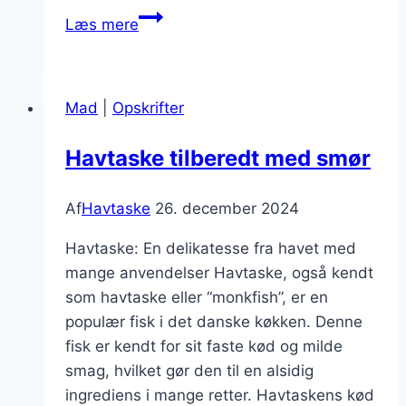
Havtaske
Læs mere
og
svampe
i
Mad
|
Opskrifter
lækker
sauce
Havtaske tilberedt med smør
Af
Havtaske
26. december 2024
Havtaske: En delikatesse fra havet med
mange anvendelser Havtaske, også kendt
som havtaske eller “monkfish”, er en
populær fisk i det danske køkken. Denne
fisk er kendt for sit faste kød og milde
smag, hvilket gør den til en alsidig
ingrediens i mange retter. Havtaskens kød