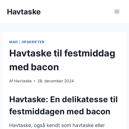
Fortsæt
Havtaske
til
indhold
MAD
|
OPSKRIFTER
Havtaske til festmiddag
med bacon
Af
Havtaske
28. december 2024
Havtaske: En delikatesse til
festmiddagen med bacon
Havtaske, også kendt som havtaske eller