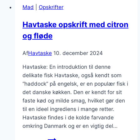
til
Mad
|
Opskrifter
fest
Havtaske opskrift med citron
og fløde
Af
Havtaske
10. december 2024
Havtaske: En introduktion til denne
delikate fisk Havtaske, også kendt som
“haddock” på engelsk, er en populær fisk i
det danske køkken. Den er kendt for sit
faste kød og milde smag, hvilket gør den
til en ideel ingrediens i mange retter.
Havtaske findes i de kolde farvande
omkring Danmark og er en vigtig del…
Havtaske