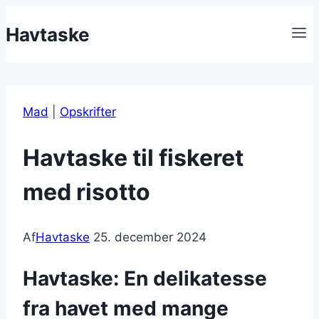
Fortsæt
Havtaske
til
indhold
Mad
|
Opskrifter
Havtaske til fiskeret
med risotto
Af
Havtaske
25. december 2024
Havtaske: En delikatesse
fra havet med mange