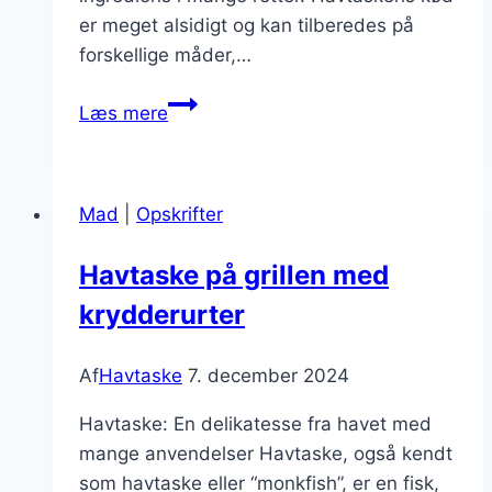
er meget alsidigt og kan tilberedes på
forskellige måder,…
Havtaske
Læs mere
på
grill
med
Mad
|
Opskrifter
citronsmag
Havtaske på grillen med
krydderurter
Af
Havtaske
7. december 2024
Havtaske: En delikatesse fra havet med
mange anvendelser Havtaske, også kendt
som havtaske eller “monkfish”, er en fisk,