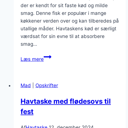
der er kendt for sit faste kød og milde
smag. Denne fisk er populær i mange
køkkener verden over og kan tilberedes på
utallige måder. Havtaskens kød er særligt
værdsat for sin evne til at absorbere
smag…
Havtaske
Læs mere
på
grillen
med
Mad
|
Opskrifter
krydderurter
Havtaske med flødesovs til
fest
Af
Havtaske
12. december 2024