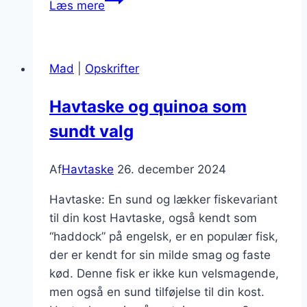
Læs mere
opskrift
med
citron
Mad
|
Opskrifter
og
fløde
Havtaske og quinoa som
sundt valg
Af
Havtaske
26. december 2024
Havtaske: En sund og lækker fiskevariant
til din kost Havtaske, også kendt som
“haddock” på engelsk, er en populær fisk,
der er kendt for sin milde smag og faste
kød. Denne fisk er ikke kun velsmagende,
men også en sund tilføjelse til din kost.