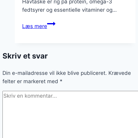
Havtaske er rig på protein, omega-3
fedtsyrer og essentielle vitaminer og…
Havtaske
Læs mere
og
quinoa
som
Skriv et svar
sundt
valg
Din e-mailadresse vil ikke blive publiceret.
Krævede
felter er markeret med
*