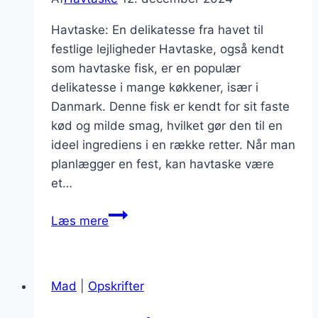
Havtaske: En delikatesse fra havet til
festlige lejligheder Havtaske, også kendt
som havtaske fisk, er en populær
delikatesse i mange køkkener, især i
Danmark. Denne fisk er kendt for sit faste
kød og milde smag, hvilket gør den til en
ideel ingrediens i en række retter. Når man
planlægger en fest, kan havtaske være
et…
Havtaske
Læs mere
med
flødesovs
til
Mad
|
Opskrifter
fest