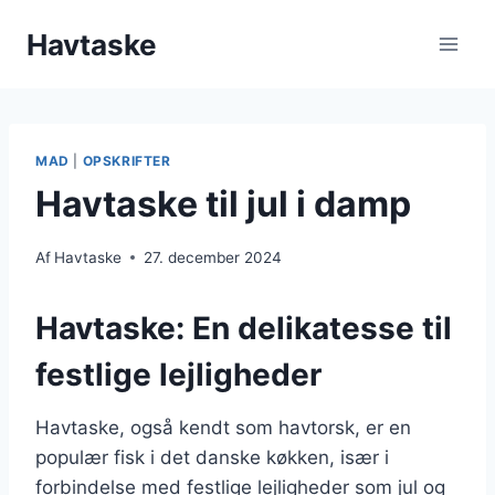
Fortsæt
Havtaske
til
indhold
MAD
|
OPSKRIFTER
Havtaske til jul i damp
Af
Havtaske
27. december 2024
Havtaske: En delikatesse til
festlige lejligheder
Havtaske, også kendt som havtorsk, er en
populær fisk i det danske køkken, især i
forbindelse med festlige lejligheder som jul og