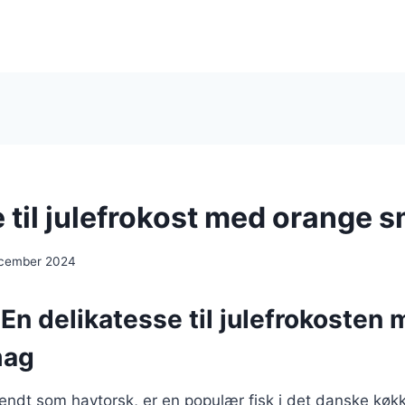
 til julefrokost med orange 
ecember 2024
En delikatesse til julefrokosten
mag
ndt som havtorsk, er en populær fisk i det danske køkke