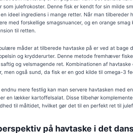
der som julefrokoster. Denne fisk er kendt for sin milde s
il en ideel ingrediens i mange retter. Når man tilbereder
re med forskellige smagsnuancer, og en orange smag ka
ion til retten.
pulære måder at tilberede havtaske på er ved at bage 
ppelsin og krydderurter. Denne metode fremhæver fiske
 saftig og velsmagende ret. Kombinationen af havtaske
r, men også sund, da fisk er en god kilde til omega-3 fe
n endnu mere festlig kan man servere havtasken med en 
ler en lækker kartoffelsalat. Disse tilbehør komplement
dhed til måltidet, hvilket gør det til en perfekt ret til jul
perspektiv på havtaske i det dan