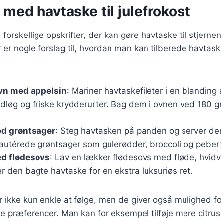
 med havtaske til julefrokost
forskellige opskrifter, der kan gøre havtaske til stjerne
r er nogle forslag til, hvordan man kan tilberede havta
ovn med appelsin
: Mariner havtaskefileter i en blanding 
vidløg og friske krydderurter. Bag dem i ovnen ved 180 gr
d grøntsager
: Steg havtasken på panden og server d
sautérede grøntsager som gulerødder, broccoli og peberf
d flødesovs
: Lav en lækker flødesovs med fløde, hvidvi
 den bagte havtaske for en ekstra luksuriøs ret.
er ikke kun enkle at følge, men de giver også mulighed fo
 præferencer. Man kan for eksempel tilføje mere citrus 