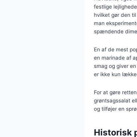
festlige lejlighe
hvilket gør den t
man eksperimente
spændende dimens
En af de mest po
en marinade af a
smag og giver en
er ikke kun lække
For at gøre rette
grøntsagssalat el
og tilføjer en sprø
Historisk 