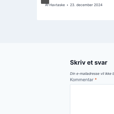
 2024
Af
Havtaske
23. december 2024
Skriv et svar
Din e-mailadresse vil ikke b
Kommentar
*