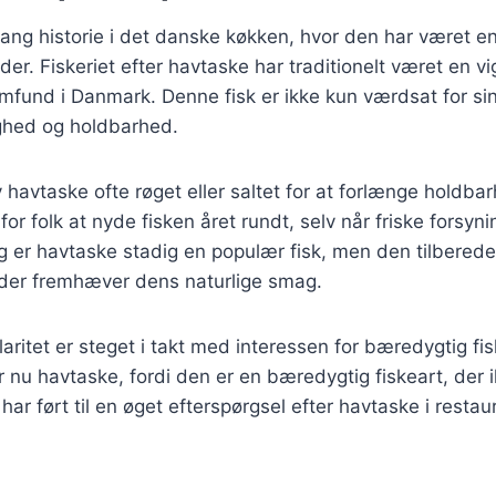
ang historie i det danske køkken, hvor den har været en 
der. Fiskeriet efter havtaske har traditionelt været en vi
mfund i Danmark. Denne fisk er ikke kun værdsat for s
ighed og holdbarhed.
 havtaske ofte røget eller saltet for at forlænge holdba
for folk at nyde fisken året rundt, selv når friske forsyni
ag er havtaske stadig en populær fisk, men den tilbered
der fremhæver dens naturlige smag.
ritet er steget i takt med interessen for bæredygtig fi
 nu havtaske, fordi den er en bæredygtig fiskeart, der ik
 har ført til en øget efterspørgsel efter havtaske i resta