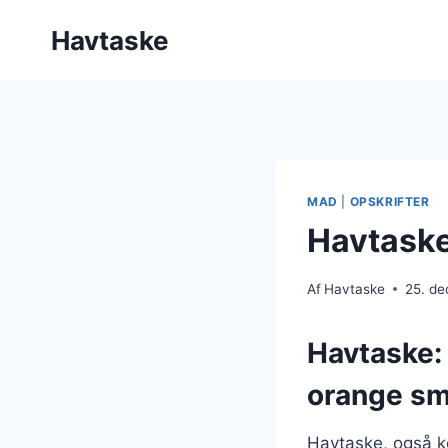
Fortsæt
Havtaske
til
indhold
MAD
|
OPSKRIFTER
Havtaske
Af
Havtaske
25. d
Havtaske: 
orange s
Havtaske, også ke