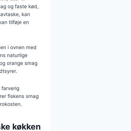
mag og faste kød,
 havtaske, kan
n tilføje en
den i ovnen med
ns naturlige
 og orange smag
dtsyrer.
farverig
erer fiskens smag
efrokosten.
ske køkken