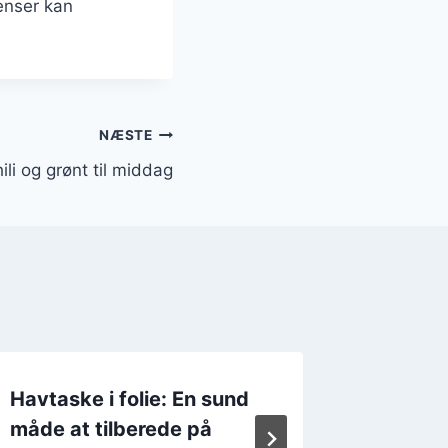
enser kan
NÆSTE
li og grønt til middag
Havtaske i folie: En sund
Havtas
måde at tilberede på
fløde o