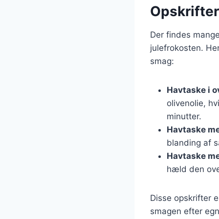
Opskrifter
Der findes mange 
julefrokosten. He
smag:
Havtaske i 
olivenolie, h
minutter.
Havtaske me
blanding af 
Havtaske me
hæld den over
Disse opskrifter 
smagen efter egne