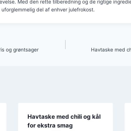
else. Med den rette tilberedning og de rigtige ingredi
 uforglemmelig del af enhver julefrokost.
gation
is og grøntsager
Havtaske med chi
Havtaske med chili og kål
for ekstra smag