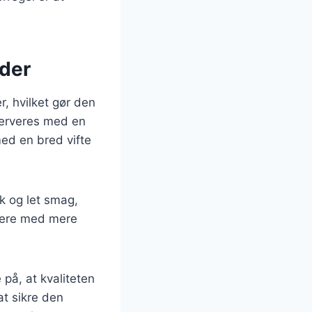
eder
r, hvilket gør den
 serveres med en
 med en bred vifte
k og let smag,
tere med mere
på, at kvaliteten
at sikre den