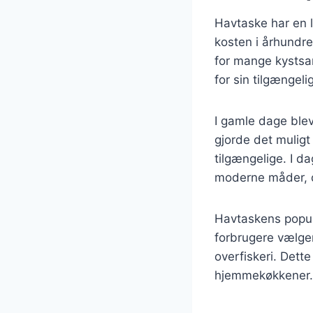
Havtaske har en l
kosten i århundre
for mange kystsa
for sin tilgængel
I gamle dage blev
gjorde det muligt 
tilgængelige. I d
moderne måder, 
Havtaskens popula
forbrugere vælger
overfiskeri. Dette
hjemmekøkkener.