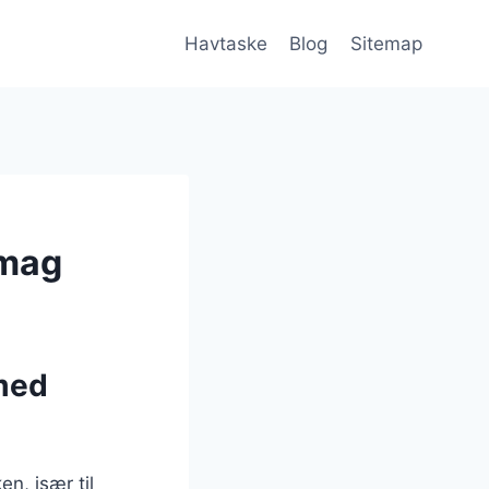
Havtaske
Blog
Sitemap
smag
 med
n, især til