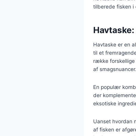
tilberede fisken i
Havtaske: E
Havtaske er en al
til et fremragende
række forskellige 
af smagsnuancer
En populær kombin
der komplementer
eksotiske ingredie
Uanset hvordan ma
af fisken er afgør