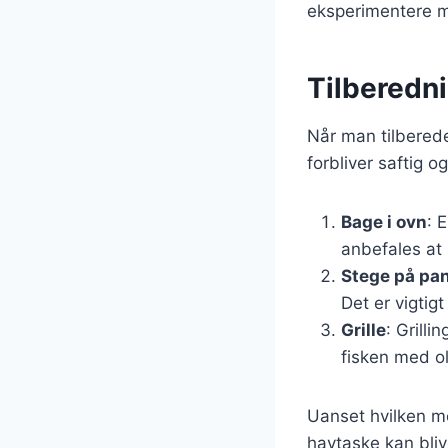
eksperimentere me
Tilberedni
Når man tilberede
forbliver saftig
Bage i ovn
: 
anbefales at 
Stege på pa
Det er vigtig
Grille
: Grilli
fisken med ol
Uanset hvilken me
havtaske kan bliv