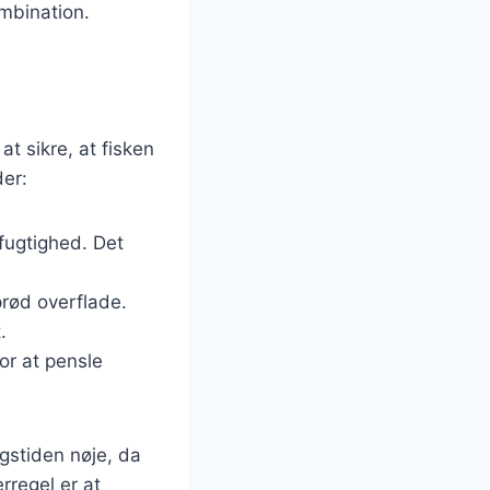
ombination.
t sikre, at fisken
der:
fugtighed. Det
prød overflade.
.
for at pensle
gstiden nøje, da
rregel er at