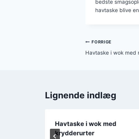
bedste smagsoplev
havtaske blive en
Indlægsnavi
FORRIGE
Havtaske i wok med r
Lignende indlæg
suppe
Havtaske i wok med
krydderurter