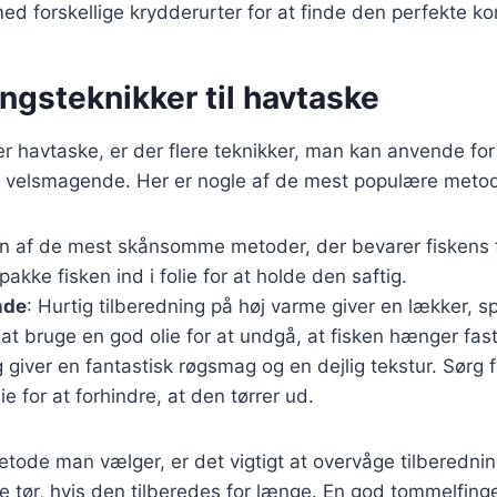
d forskellige krydderurter for at finde den perfekte k
ngsteknikker til havtaske
r havtaske, er der flere teknikker, man kan anvende for a
 og velsmagende. Her er nogle af de mest populære meto
En af de mest skånsomme metoder, der bevarer fiskens 
pakke fisken ind i folie for at holde den saftig.
nde
: Hurtig tilberedning på høj varme giver en lækker, s
t at bruge en god olie for at undgå, at fisken hænger fast
ng giver en fantastisk røgsmag og en dejlig tekstur. Sørg 
ie for at forhindre, at den tørrer ud.
tode man vælger, er det vigtigt at overvåge tilberednin
e tør, hvis den tilberedes for længe. En god tommelfinge