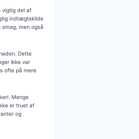
vigtig del af
gtig indtægtskilde
in smag, men også
rheden. Dette
nger ikke var
es ofte på mere
skeri. Mange
ke er truet af
uranter og