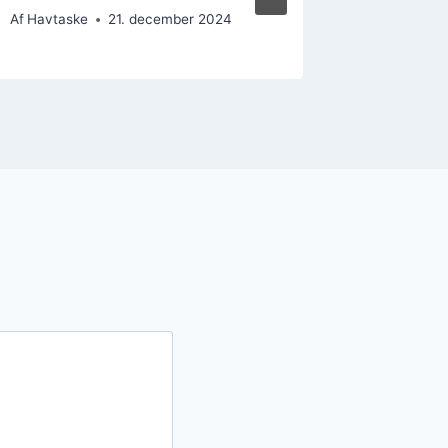
Af
Havtaske
21. december 2024
Af
Havtask