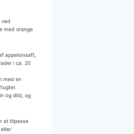
n ved
ske med orange
af appelsinsaft,
ader i ca. 20
en med en
rugter.
n og dild, og
r at tilpasse
eller