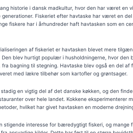
ang historie i dansk madkultur, hvor den har været en vigt
 generationer. Fiskeriet efter havtaske har været en de
nge fiskere har i århundreder haft havtasken som en cen
ialiseringen af fiskeriet er havtasken blevet mere tilgæn
 Den blev hurtigt populær i husholdningerne, hvor den b
 fra bagning til stegning. Havtaske blev også en del af f
veret med lækre tilbehør som kartofler og grøntsager.
 stadig en vigtig del af det danske køkken, og den finde
stauranter over hele landet. Kokkene eksperimenterer m
etoder, hvilket har givet havtasken en moderne drejnin
n stigende interesse for bæredygtigt fiskeri, og mange 
fra ansvarlige kilder. Dette har ført til en større bevid