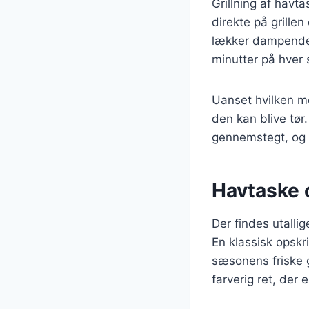
Grillning af havt
direkte på grillen
lækker dampende r
minutter på hver 
Uanset hvilken me
den kan blive tør
gennemstegt, og d
Havtaske o
Der findes utalli
En klassisk opsk
sæsonens friske 
farverig ret, der 