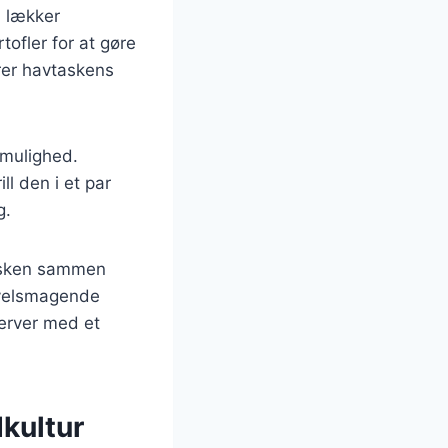
n lækker
tofler for at gøre
rer havtaskens
 mulighed.
ll den i et par
g.
fisken sammen
 velsmagende
server med et
kultur