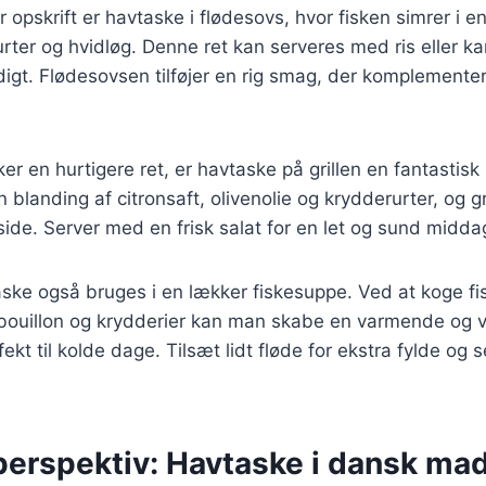
opskrift er havtaske i flødesovs, hvor fisken simrer i e
ter og hvidløg. Denne ret kan serveres med ris eller kar
digt. Flødesovsen tilføjer en rig smag, der komplemente
er en hurtigere ret, er havtaske på grillen en fantastisk
n blanding af citronsaft, olivenolie og krydderurter, og gri
side. Server med en frisk salat for en let og sund midda
aske også bruges i en lækker fiskesuppe. Ved at koge 
bouillon og krydderier kan man skabe en varmende og
ekt til kolde dage. Tilsæt lidt fløde for ekstra fylde og 
.
perspektiv: Havtaske i dansk mad