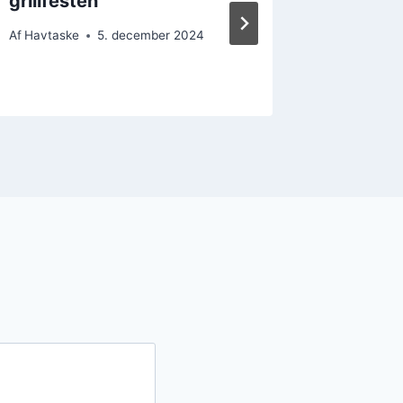
grillfesten
kartof
kombin
Af
Havtaske
5. december 2024
Af
Havtask