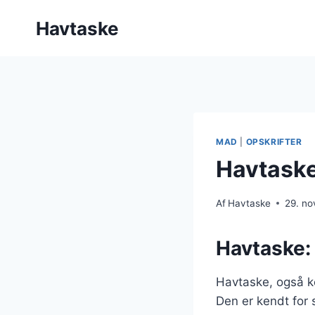
Fortsæt
Havtaske
til
indhold
MAD
|
OPSKRIFTER
Havtaske
Af
Havtaske
29. n
Havtaske: 
Havtaske, også k
Den er kendt for s