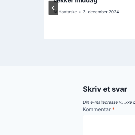
lækker middag
r 2024
Af
Havtaske
3. december 2024
Skriv et svar
Din e-mailadresse vil ikke b
Kommentar
*