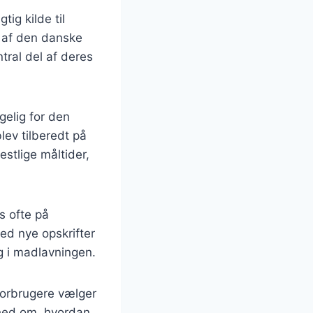
ig kilde til
l af den danske
tral del af deres
gelig for den
lev tilberedt på
estlige måltider,
s ofte på
ed nye opskrifter
g i madlavningen.
forbrugere vælger
sthed om, hvordan