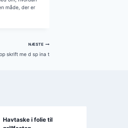
en måde, der er
NÆSTE
op skrift me d sp ina t
Havtaske i folie til
Havtas