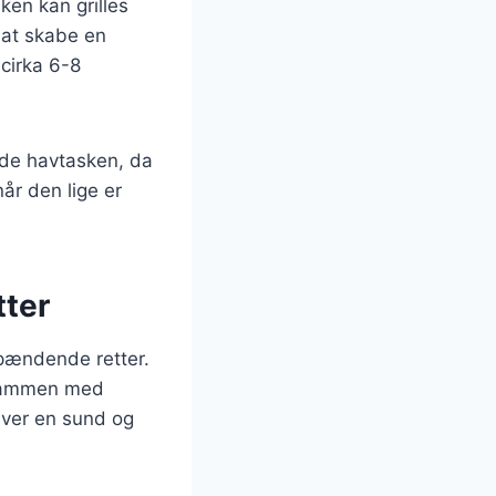
en kan grilles
r at skabe en
 cirka 6-8
ede havtasken, da
år den lige er
tter
spændende retter.
s sammen med
iver en sund og