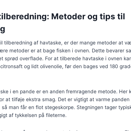
ilberedning: Metoder og tips til
ng
l tilberedning af havtaske, er der mange metoder at væ
ære metoder er at bage fisken i ovnen. Dette bevarer s
let sprød overflade. For at tilberede havtaske i ovnen k
citronsaft og lidt olivenolie, før den bages ved 180 grade
aske i en pande er en anden fremragende metode. Her
or at tilføje ekstra smag. Det er vigtigt at varme panden
 så man får en flot stegeskorpe. Stegningen tager typis
igt af tykkelsen på fileterne.