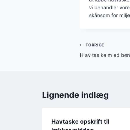
vi behandler vor
skånsom for miljø
Indlægsnavi
FORRIGE
H av tas ke m ed bøn
Lignende indlæg
egt på
Havtaske opskrift til