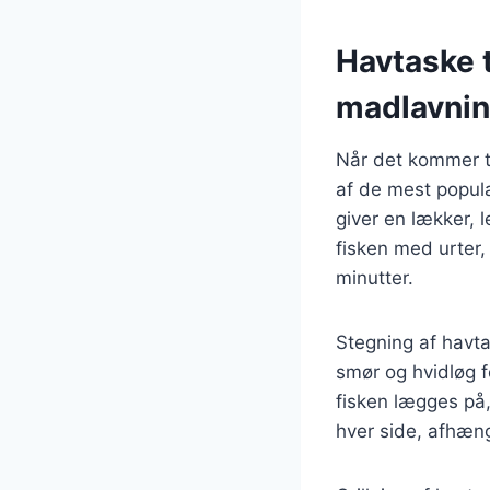
Havtaske t
madlavni
Når det kommer ti
af de mest popul
giver en lækker, 
fisken med urter, 
minutter.
Stegning af havt
smør og hvidløg f
fisken lægges på,
hver side, afhæng