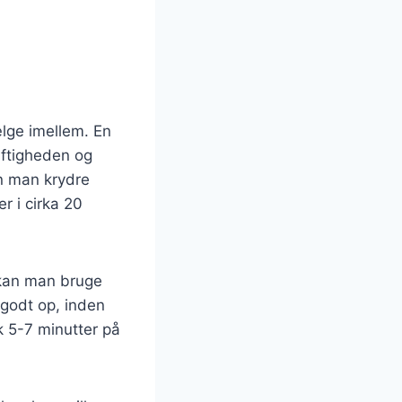
lge imellem. En
aftigheden og
an man krydre
r i cirka 20
 kan man bruge
 godt op, inden
k 5-7 minutter på