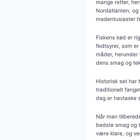
mange retter, he
Nordatlanten, og 
madentusiaster h
Fiskens kød er ri
fedtsyrer, som er
måder, herunder b
dens smag og teks
Historisk set har
traditionelt fange
dag er havtaske st
Når man tilbereder
bedste smag og te
være klare, og ve