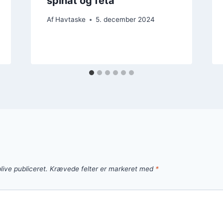
spinat og feta
Af
Havtaske
5. december 2024
live publiceret.
Krævede felter er markeret med
*