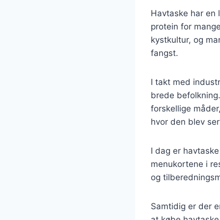
Havtaske har en l
protein for mange
kystkultur, og ma
fangst.
I takt med industr
brede befolkning.
forskellige måder,
hvor den blev ser
I dag er havtaske
menukortene i re
og tilberedningsm
Samtidig er der e
at købe havtaske 