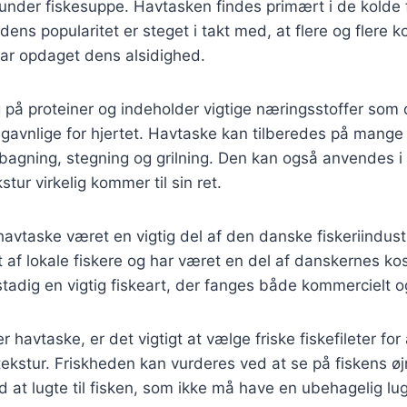
runder fiskesuppe. Havtasken findes primært i de kolde
dens popularitet er steget i takt med, at flere og flere 
ar opdaget dens alsidighed.
g på proteiner og indeholder vigtige næringsstoffer so
 gavnlige for hjertet. Havtaske kan tilberedes på mange 
agning, stegning og grilning. Den kan også anvendes i 
tur virkelig kommer til sin ret.
 havtaske været en vigtig del af den danske fiskeriindust
t af lokale fiskere og har været en del af danskernes kos
adig en vigtig fiskeart, der fanges både kommercielt og ti
 havtaske, er det vigtigt at vælge friske fiskefileter for
kstur. Friskheden kan vurderes ved at se på fiskens øj
d at lugte til fisken, som ikke må have en ubehagelig lug