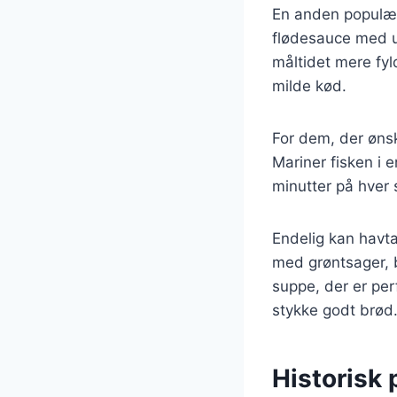
En anden populær 
flødesauce med ur
måltidet mere fyl
milde kød.
For dem, der ønsk
Mariner fisken i e
minutter på hver 
Endelig kan havt
med grøntsager, 
suppe, der er perf
stykke godt brød
Historisk 