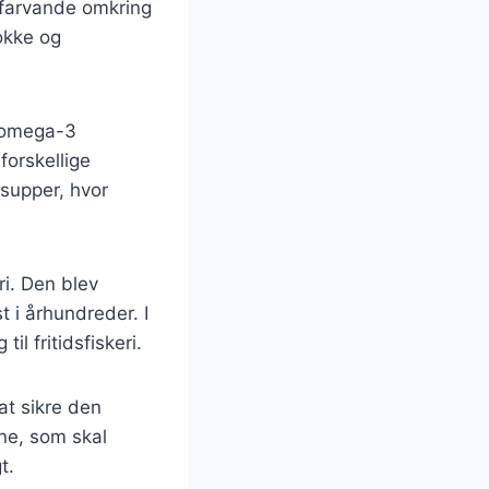
 farvande omkring
kokke og
m omega-3
forskellige
supper, hvor
ri. Den blev
t i århundreder. I
l fritidsfiskeri.
 at sikre den
ne, som skal
t.