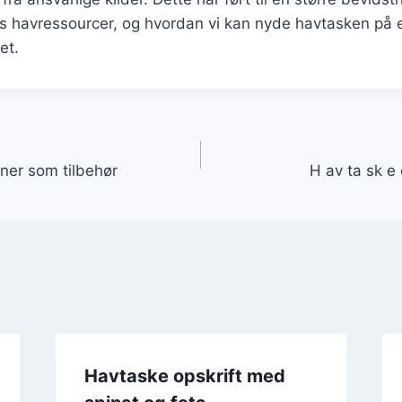
es havressourcer, og hvordan vi kan nyde havtasken på 
et.
gation
ner som tilbehør
H av ta sk e 
Havtaske opskrift med