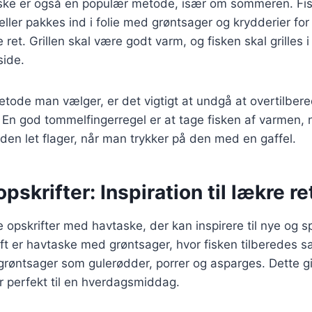
aske er også en populær metode, især om sommeren. Fisk
 eller pakkes ind i folie med grøntsager og krydderier fo
et. Grillen skal være godt varm, og fisken skal grilles i
side.
tode man vælger, er det vigtigt at undgå at overtilber
. En god tommelfingerregel er at tage fisken af varmen, n
en let flager, når man trykker på den med en gaffel.
pskrifter: Inspiration til lækre re
ge opskrifter med havtaske, der kan inspirere til nye og 
rift er havtaske med grøntsager, hvor fisken tilberede
grøntsager som gulerødder, porrer og asparges. Dette g
er perfekt til en hverdagsmiddag.