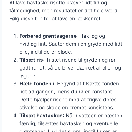
At lave havtaske risotto kræver lidt tid og
tålmodighed, men resultatet er det hele værd.
Følg disse trin for at lave en lækker ret:
Forbered grøntsagerne
: Hak løg og
hvidløg fint. Sauter dem i en gryde med lidt
olie, indtil de er bløde.
Tilsæt ris
: Tilsæt risene til gryden og rør
godt rundt, så de bliver dækket af olien og
løgene.
Hæld fonden i
: Begynd at tilsætte fonden
lidt ad gangen, mens du rører konstant.
Dette hjælper risene med at frigive deres
stivelse og skabe en cremet konsistens.
Tilsæt havtasken
: Når risottoen er næsten
færdig, tilsættes havtasken og eventuelle
grøntsager. Lad det simre, indtil fisken er