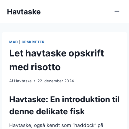
Fortsæt
Havtaske
til
indhold
MAD
|
OPSKRIFTER
Let havtaske opskrift
med risotto
Af
Havtaske
22. december 2024
Havtaske: En introduktion til
denne delikate fisk
Havtaske, også kendt som “haddock” på